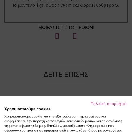
Το μοντέλο έχει ύψος 1,75cm και φοράει νούμερο S.
ΜΟΙΡΑΣΤΕΙΤΕ ΤΟ ΠΡΟΪΟΝ!
ΔΕΙΤΕ ΕΠΙΣΗΣ
Πολιτική απορρήτου
NEW IN
NEW IN
Χρησιμοποιούμε cookies
Χρησιμοποιούμε cookie για την εξατομίκευση περιεχομένου και
διαφημίσεων, την παροχή λειτουργιών κοινωνικών μέσων και την ανάλυση
της επισκεψιμότητάς μας. Επιπλέον, μοιραζόμαστε πληροφορίες που
αφορούν τον τρόπο που χρησιμοποιείτε τον ιστότοπό μας με συνεργάτες