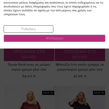
κοινωνικών μέσων, διαφήμισης και αναλύσεων, οι οποίοι ενδεχομένως να τις
συνδυάσουν με άλλες πληροφορίες που τους έχετε παραχωρήσει ή τις
οποίες έχουν συλλέξει σε σχέση με την από μέρους σας χρήση των
υπηρεσιών τους.
Ρυθμίσεις
Αποδέχομαι
ΠΡΟΣΘΗΚΗ ΣΤΟ
ΠΡΟΣΘΗΚΗ ΣΤΟ
ΚΑΛΑΘΙ
ΚΑΛΑΘΙ
Τουνίκ floral lurex σε μαύρο/
Μπλούζα hi-lo σατέν εμπριμέ σε
εκρού χρώμα plus size
μαύρο/εκρού χρώμα plus size
64,00 €
47,00 €
NEW IN
NEW IN