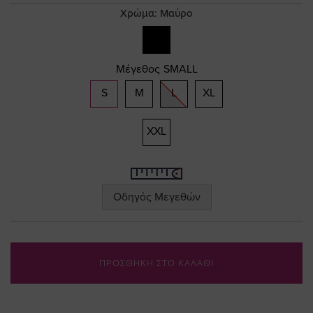
gallery
Χρώμα:
Μαύρο
Μέγεθος
SMALL
S
M
L
XL
XXL
Οδηγός Μεγεθών
ΠΡΟΣΘΗΚΗ ΣΤΟ ΚΑΛΑΘΙ