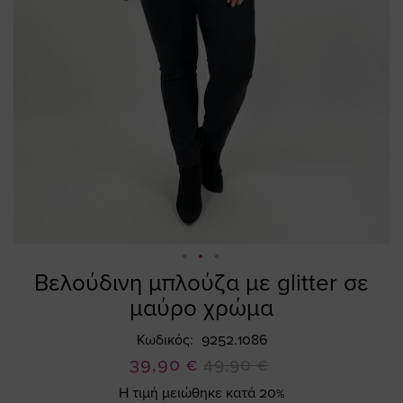
Βελούδινη μπλούζα με glitter σε
Skip
to
μαύρο χρώμα
the
beginning
Κωδικός
9252.1086
of
Ειδική
39,90 €
49,90 €
the
Τιμή
Η τιμή μειώθηκε κατά 20%
images