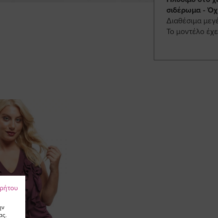
σιδέρωμα - Όχ
Διαθέσιμα μεγ
To μοντέλο έχε
ρρήτου
ην
ας.