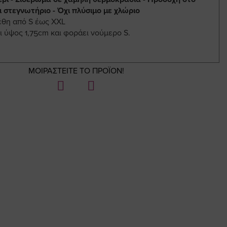
ι στεγνωτήριο - Όχι πλύσιμο με χλώριο
έθη από S έως XXL
ι ύψος 1,75cm και φοράει νούμερο S.
ΜΟΙΡΑΣΤΕΙΤΕ ΤΟ ΠΡΟΪΟΝ!