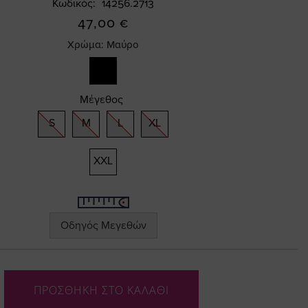
Κωδικός
14256.2713
47,00 €
Χρώμα:
Μαύρο
Μέγεθος
S
M
L
XL
XXL
Οδηγός Μεγεθών
ΠΡΟΣΘΗΚΗ ΣΤΟ ΚΑΛΑΘΙ