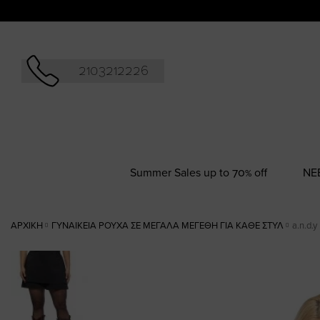
Αναζήτησ
2103212226
Summer Sales up to 70% off
NΕ
ΑΡΧΙΚΉ
ΓΥΝΑΙΚΕΊΑ ΡΟΎΧΑ ΣΕ ΜΕΓΆΛΑ ΜΕΓΈΘΗ ΓΙΑ ΚΆΘΕ ΣΤΥΛ
a.n.d.
Skip
to
the
end
of