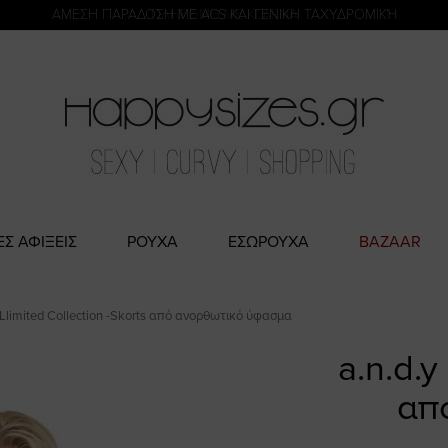
η
ΑΜΕΣΗ ΠΑΡΑΔΟΣΗ ΜΕ ACS ΚΑΙ ΓΕΝΙΚΗ ΤΑΧΥΔΡΟΜΙΚΉ
ΕΣ ΑΦΙΞΕΙΣ
ΡΟΥΧΑ
ΕΣΩΡΟΥΧΑ
BAZAAR
y Llimited Collection -Skorts από ανορθωτικό ύφασμα
a.n.d.y
απ