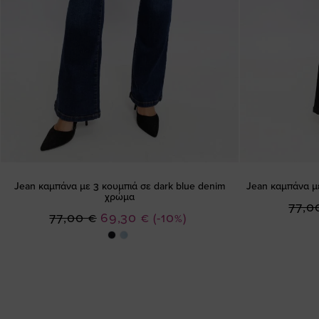
Jean καμπάνα με 3 κουμπιά σε dark blue denim
Jean καμπάνα μ
χρώμα
77,0
Ειδική
77,00 €
69,30 €
(-10%)
Τιμή