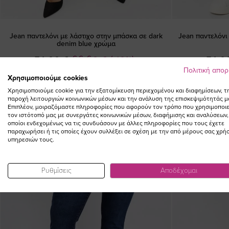
Jean παντελόνι με λάστιχο στην μπάσκα σε dark
Jean παντελόνι
denim blue χρώμα
Ειδική
74,00 €
66,60 €
(-10%)
74,0
Τιμή
Πολιτική απο
Χρησιμοποιούμε cookies
Χρησιμοποιούμε cookie για την εξατομίκευση περιεχομένου και διαφημίσεων, τ
παροχή λειτουργιών κοινωνικών μέσων και την ανάλυση της επισκεψιμότητάς μ
Επιπλέον, μοιραζόμαστε πληροφορίες που αφορούν τον τρόπο που χρησιμοποιε
τον ιστότοπό μας με συνεργάτες κοινωνικών μέσων, διαφήμισης και αναλύσεων,
οποίοι ενδεχομένως να τις συνδυάσουν με άλλες πληροφορίες που τους έχετε
παραχωρήσει ή τις οποίες έχουν συλλέξει σε σχέση με την από μέρους σας χρή
υπηρεσιών τους.
Ρυθμίσεις
Αποδέχομαι