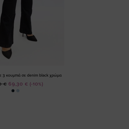
ε 3 κουμπιά σε denim black χρώμα
Ειδική
0 €
69,30 €
(-10%)
Τιμή