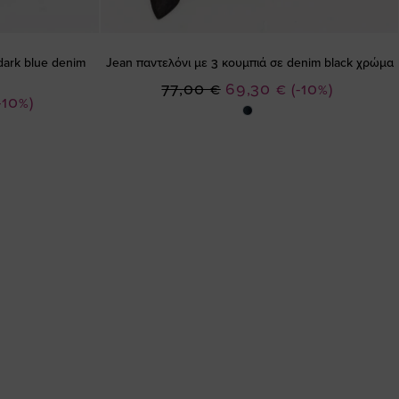
dark blue denim
Jean παντελόνι με 3 κουμπιά σε denim black χρώμα
Ειδική
77,00 €
69,30 €
(-10%)
-10%)
Τιμή