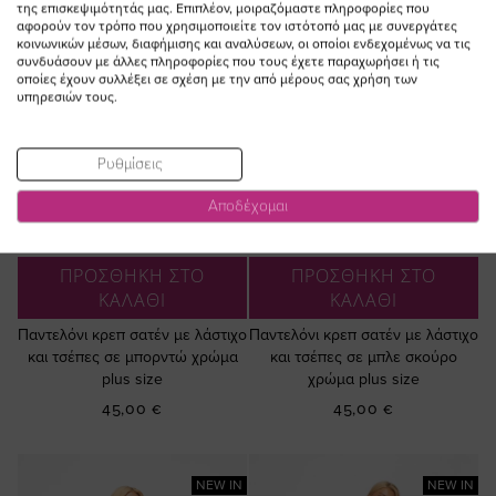
της επισκεψιμότητάς μας. Επιπλέον, μοιραζόμαστε πληροφορίες που
αφορούν τον τρόπο που χρησιμοποιείτε τον ιστότοπό μας με συνεργάτες
κοινωνικών μέσων, διαφήμισης και αναλύσεων, οι οποίοι ενδεχομένως να τις
συνδυάσουν με άλλες πληροφορίες που τους έχετε παραχωρήσει ή τις
οποίες έχουν συλλέξει σε σχέση με την από μέρους σας χρήση των
υπηρεσιών τους.
Ρυθμίσεις
Αποδέχομαι
ΠΡΟΣΘΗΚΗ ΣΤΟ
ΠΡΟΣΘΗΚΗ ΣΤΟ
ΚΑΛΑΘΙ
ΚΑΛΑΘΙ
Παντελόνι κρεπ σατέν με λάστιχο
Παντελόνι κρεπ σατέν με λάστιχο
και τσέπες σε μπορντώ χρώμα
και τσέπες σε μπλε σκούρο
plus size
χρώμα plus size
45,00 €
45,00 €
NEW IN
NEW IN