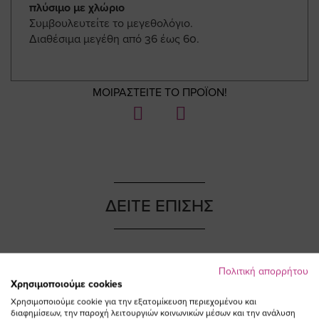
πλύσιμο με χλώριο
Συμβουλευτείτε το μεγεθολόγιο.
Διαθέσιμα μεγέθη από 36 έως 60.
ΜΟΙΡΑΣΤΕΙΤΕ ΤΟ ΠΡΟΪΟΝ!
ΔΕΙΤΕ ΕΠΙΣΗΣ
Πολιτική απορρήτου
NEW IN
NEW IN
Χρησιμοποιούμε cookies
Χρησιμοποιούμε cookie για την εξατομίκευση περιεχομένου και
διαφημίσεων, την παροχή λειτουργιών κοινωνικών μέσων και την ανάλυση