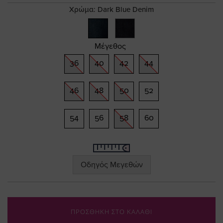
gallery
Χρώμα:
Dark Blue Denim
Μέγεθος
36
40
42
44
46
48
50
52
54
56
58
60
Οδηγός Μεγεθών
ΠΡΟΣΘΗΚΗ ΣΤΟ ΚΑΛΑΘΙ