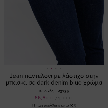
Jean παντελόνι με λάστιχο στην
Skip
to
μπάσκα σε dark denim blue χρώμα
the
beginning
Κωδικός
613239
of
Ειδική
66,60 €
74,00 €
the
Τιμή
Η τιμή μειώθηκε κατά 10%
images