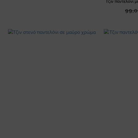
Τζιν παντελόνι μ
99,0