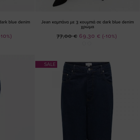
dark blue denim
Jean καμπάνα με 3 κουμπιά σε dark blue denim
χρώμα
Ειδική
-10%)
77,00 €
69,30 €
(-10%)
Τιμή
SALE