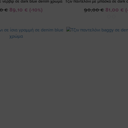
ε νερβίρ σε dark blue denim χρώμα
Τζιν παντελόνι με μπάσκα σε dark
Ειδική
Ειδική
0 €
89,10 €
(-10%)
90,00 €
81,00 €
(
Τιμή
Τιμή