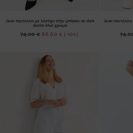
Jean παντελόνι με λάστιχο στην μπάσκα σε dark
Jean παντελόνι
denim blue χρώμα
Ειδική
74,00 €
66,60 €
(-10%)
74,0
Τιμή