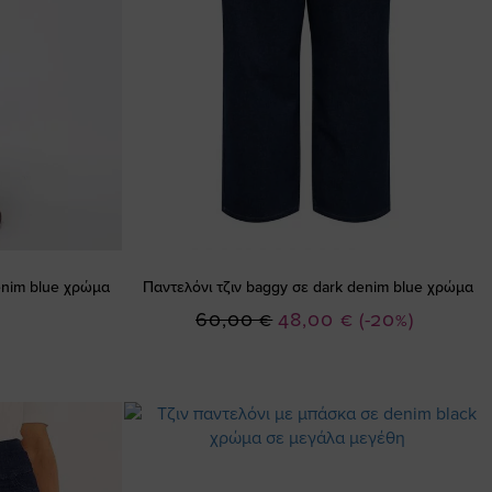
enim blue χρώμα
Παντελόνι τζιν baggy σε dark denim blue χρώμα
Ειδική
60,00 €
48,00 €
(-20%)
Τιμή