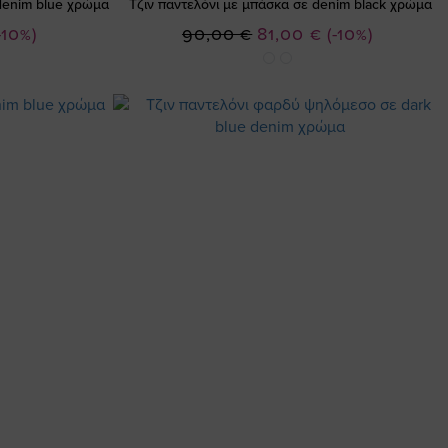
 denim blue χρώμα
Τζιν παντελόνι με μπάσκα σε denim black χρώμα
Ειδική
-10%)
90,00 €
81,00 €
(-10%)
Τιμή