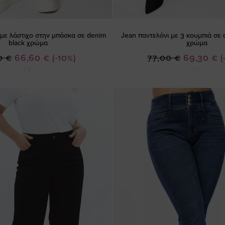
 με λάστιχο στην μπάσκα σε denim
Jean παντελόνι με 3 κουμπιά σε 
black χρώμα
χρώμα
Ειδική
Ειδική
0 €
66,60 €
(-10%)
77,00 €
69,30 €
(
Τιμή
Τιμή