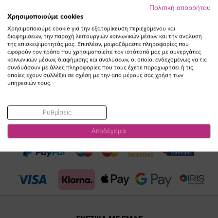
Πολιτική απορρήτου
Χρησιμοποιούμε cookies
Χρησιμοποιούμε cookie για την εξατομίκευση περιεχομένου και
διαφημίσεων, την παροχή λειτουργιών κοινωνικών μέσων και την ανάλυση
της επισκεψιμότητάς μας. Επιπλέον, μοιραζόμαστε πληροφορίες που
αφορούν τον τρόπο που χρησιμοποιείτε τον ιστότοπό μας με συνεργάτες
κοινωνικών μέσων, διαφήμισης και αναλύσεων, οι οποίοι ενδεχομένως να τις
συνδυάσουν με άλλες πληροφορίες που τους έχετε παραχωρήσει ή τις
οποίες έχουν συλλέξει σε σχέση με την από μέρους σας χρήση των
υπηρεσιών τους.
Visit
Visit
Visit
Visit
Ρυθμίσεις
https://www.fac
https://www.
https://w
our
Αποδέχομαι
page
page
feature=
TikTok
page
page