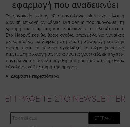
εφαρμογή που αναδεικνύει
Τα γυναικεία skinny τζιν παντελόνια plus size είναι η
ιδανική επιλογή αν θέλεις ένα denim που ακολουθεί τη
γραμμή του σώματος και αναδεικνύει τη σιλουέτα σου.
Στο HappySizes θα βρεις σχέδια φτιαγμένα για γυναίκες
με καμπύλες, με έμφαση στη σωστή εφαρμογή και στην
άνεση, ώστε το τζιν να αγκαλιάζει το σώμα χωρίς να
πιέζει. Στη συλλογή θα ανακαλύψεις
γ
υναικεία skinny τζιν
παντελόνια σε μεγάλα μεγέθη που μπορούν να φορεθούν
εύκολα σε κάθε στιγμή της ημέρας.
Διαβάστε περισσότερα
ΕΓΓΡΑΦΕΙΤΕ ΣΤΟ NEWSLETTER
Email
ΕΓΓΡΑΦΗ
Συμφωνώ με τους
Όρους Χρήσης