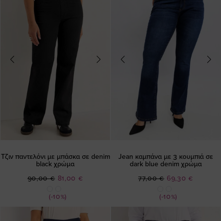
Τζιν παντελόνι με μπάσκα σε denim
Jean καμπάνα με 3 κουμπιά σε
black χρώμα
dark blue denim χρώμα
Ειδική
Ειδική
90,00 €
81,00 €
77,00 €
69,30 €
Τιμή
Τιμή
(-10%)
(-10%)