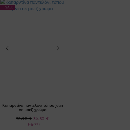
SALE
Καπαρντίνα παντελόνι τύπου jean
σε μπεζ χρώμα
Ειδική
73,00 €
36,50 €
Τιμή
(-50%)