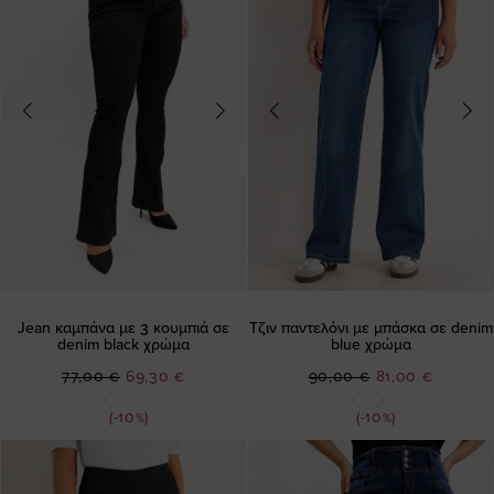
Jean καμπάνα με 3 κουμπιά σε
Τζιν παντελόνι με μπάσκα σε denim
denim black χρώμα
blue χρώμα
Ειδική
Ειδική
77,00 €
69,30 €
90,00 €
81,00 €
Τιμή
Τιμή
(-10%)
(-10%)