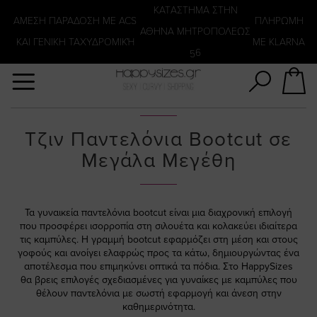
Αναζήτηση
KATΑΣΤΗΜΑ ΣΤΗΝ
ΑΜΕΣΗ ΠΑΡΑΔΟΣΗ ΜΕ ACS
ΠΛΗΡΩΜΗ
ΑΘΗΝΑ ΜΗΤΡΟΠΟΛΕΩΣ
ΚΑΙ ΓΕΝΙΚΗ ΤΑΧΥΔΡΟΜΙΚΉ
ΜΕ KLARNA
56
Τζιν Παντελόνια Bootcut σε
Μεγάλα Μεγέθη
Τα γυναικεία παντελόνια bootcut είναι μια διαχρονική επιλογή
που προσφέρει ισορροπία στη σιλουέτα και κολακεύει ιδιαίτερα
τις καμπύλες. Η γραμμή bootcut εφαρμόζει στη μέση και στους
γοφούς και ανοίγει ελαφρώς προς τα κάτω, δημιουργώντας ένα
αποτέλεσμα που επιμηκύνει οπτικά τα πόδια. Στο HappySizes
θα βρεις επιλογές σχεδιασμένες για γυναίκες με καμπύλες που
θέλουν παντελόνια με σωστή εφαρμογή και άνεση στην
καθημερινότητα.