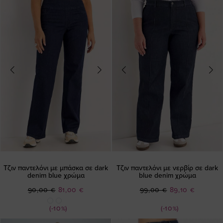
Τζιν παντελόνι με μπάσκα σε dark
Τζιν παντελόνι με νερβίρ σε dark
denim blue χρώμα
blue denim χρώμα
Ειδική
Ειδική
90,00 €
81,00 €
99,00 €
89,10 €
Τιμή
Τιμή
(-10%)
(-10%)