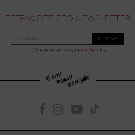
ΕΓΓΡΑΦΕΙΤΕ ΣΤΟ NEWSLETTER
Email
ΕΓΓΡΑΦΗ
Συμφωνώ με τους
Όρους Χρήσης
Visit
Visit
Visit
Visit
https://www.fac
https://www.
https://w
our