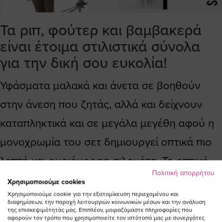
Τα ριπ, φούτερ και βαμβακερά
είναι έτοιμα στιλιστικά σύνολα
για την δική σου ευκολία!
Υφάσματα μαλακά και άνετα σε βοηθούν
στην άνεση που ζητάς, αλλά και δείχνουν
καταπληκτικά και σε μεγάλα μεγέθη αφού η
μονοχρωμία του σετ δημιουργεί οπτικά πιο
λεπτή και ομοιόμορφη σιλουέτα. Το οπτικό
Πολιτική απορρήτου
εφέ της μονοχρωμίας σε βοηθάει επίσης να
Χρησιμοποιούμε cookies
Χρησιμοποιούμε cookie για την εξατομίκευση περιεχομένου και
μην υπάρχουν μεγάλες αντιθέσεις
διαφημίσεων, την παροχή λειτουργιών κοινωνικών μέσων και την ανάλυση
της επισκεψιμότητάς μας. Επιπλέον, μοιραζόμαστε πληροφορίες που
χρωματικές αλλά και λειτουργεί τέλεια όταν
αφορούν τον τρόπο που χρησιμοποιείτε τον ιστότοπό μας με συνεργάτες