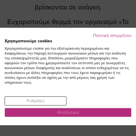
βρίσκονται σε ανάγκη.
Ευχαριστούμε θερμά τον οργανισμό «Το
Χαμόγελο του Παιδιού» για το σπουδαίο
Πολιτική απορρήτου
Χρησιμοποιούμε cookies
έργο που πραγματοποιεί καθημερινά και
Χρησιμοποιούμε cookie για την εξατομίκευση περιεχομένου και
διαφημίσεων, την παροχή λειτουργιών κοινωνικών μέσων και την ανάλυση
χαιρόμαστε να συμβάλλουμε στο όραμα για
της επισκεψιμότητάς μας. Επιπλέον, μοιραζόμαστε πληροφορίες που
αφορούν τον τρόπο που χρησιμοποιείτε τον ιστότοπό μας με συνεργάτες
ένα καλύτερο μέλλον για όλα τα παιδιά!
κοινωνικών μέσων, διαφήμισης και αναλύσεων, οι οποίοι ενδεχομένως να τις
συνδυάσουν με άλλες πληροφορίες που τους έχετε παραχωρήσει ή τις
οποίες έχουν συλλέξει σε σχέση με την από μέρους σας χρήση των
υπηρεσιών τους.
Ρυθμίσεις
Αποδέχομαι