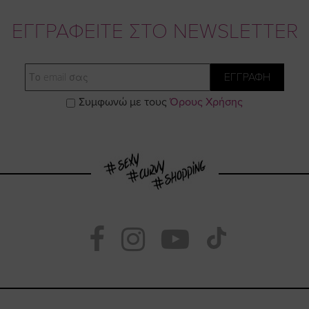
ΕΓΓΡΑΦΕΙΤΕ ΣΤΟ NEWSLETTER
Email
ΕΓΓΡΑΦΗ
Συμφωνώ με τους
Όρους Χρήσης
Visit
Visit
Visit
Visit
https://www.fac
https://www.
https://w
our