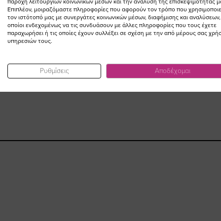
παροχή λειτουργιών κοινωνικών μέσων και την ανάλυση της επισκεψιμότητάς μ
Επιπλέον, μοιραζόμαστε πληροφορίες που αφορούν τον τρόπο που χρησιμοποιε
τον ιστότοπό μας με συνεργάτες κοινωνικών μέσων, διαφήμισης και αναλύσεων,
οποίοι ενδεχομένως να τις συνδυάσουν με άλλες πληροφορίες που τους έχετε
παραχωρήσει ή τις οποίες έχουν συλλέξει σε σχέση με την από μέρους σας χρή
υπηρεσιών τους.
Ρυθμίσεις
Αποδέχομαι