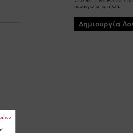
γρήγορα, αποθηκεύστε περι
παραγγελίες και άλλα.
Δημιουργία Λ
ρρήτου
ην