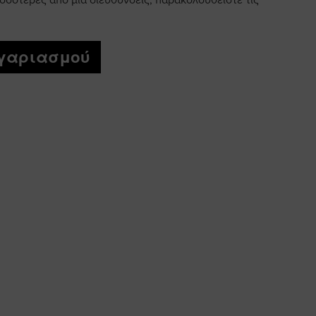
σσότερες από μία διεύθυνσεις, παρακολουθείστε τις
ογαριασμού