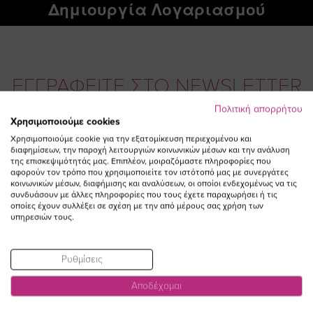
Δημιουργία Λογαριασμού
ΕΓΓΡΑΦΕΙΤΕ ΣΤΟ NEWSLETTER
Πολιτική απορρήτου
Χρησιμοποιούμε cookies
Email
ΕΓΓΡΑΦΗ
Χρησιμοποιούμε cookie για την εξατομίκευση περιεχομένου και
διαφημίσεων, την παροχή λειτουργιών κοινωνικών μέσων και την ανάλυση
Συμφωνώ με τους
Όρους Χρήσης
της επισκεψιμότητάς μας. Επιπλέον, μοιραζόμαστε πληροφορίες που
αφορούν τον τρόπο που χρησιμοποιείτε τον ιστότοπό μας με συνεργάτες
κοινωνικών μέσων, διαφήμισης και αναλύσεων, οι οποίοι ενδεχομένως να τις
συνδυάσουν με άλλες πληροφορίες που τους έχετε παραχωρήσει ή τις
οποίες έχουν συλλέξει σε σχέση με την από μέρους σας χρήση των
υπηρεσιών τους.
Ρυθμίσεις
Αποδέχομαι
Visit
Visit
Visit
Visit