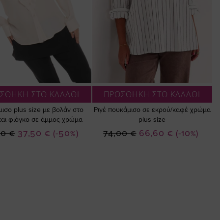
ΣΘΗΚΗ ΣΤΟ ΚΑΛΑΘΙ
ΠΡΟΣΘΗΚΗ ΣΤΟ ΚΑΛΑΘΙ
ισο plus size με βολάν στο
Ριγέ πουκάμισο σε εκρού/καφέ χρώμα
και φιόγκο σε άμμος χρώμα
plus size
Ειδική
Ειδική
00 €
37,50 €
(-50%)
74,00 €
66,60 €
(-10%)
Τιμή
Τιμή