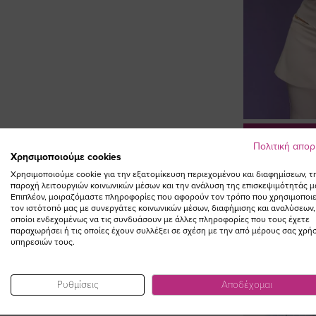
ΠΡΟΣΘΗΚ
Πολιτική απο
Χρησιμοποιούμε cookies
Παντελόνι pl
φούστα 
Χρησιμοποιούμε cookie για την εξατομίκευση περιεχομένου και διαφημίσεων, τ
παροχή λειτουργιών κοινωνικών μέσων και την ανάλυση της επισκεψιμότητάς μ
Ε
75,00 €
ΣΥΜΠΛΗΡΩΣΤΕ ΤΟ
Επιπλέον, μοιραζόμαστε πληροφορίες που αφορούν τον τρόπο που χρησιμοποιε
Τ
τον ιστότοπό μας με συνεργάτες κοινωνικών μέσων, διαφήμισης και αναλύσεων,
οποίοι ενδεχομένως να τις συνδυάσουν με άλλες πληροφορίες που τους έχετε
LOOK
παραχωρήσει ή τις οποίες έχουν συλλέξει σε σχέση με την από μέρους σας χρή
υπηρεσιών τους.
Ρυθμίσεις
Αποδέχομαι