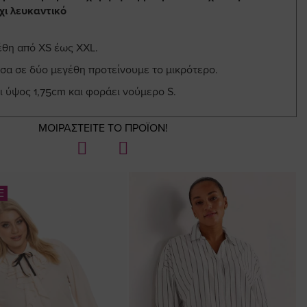
χι λευκαντικό
έθη από XS έως XXL.
σα σε δύο μεγέθη προτείνουμε το μικρότερο.
ι ύψος 1,75cm και φοράει νούμερο S.
ΜΟΙΡΑΣΤΕΙΤΕ ΤΟ ΠΡΟΪΟΝ!
E