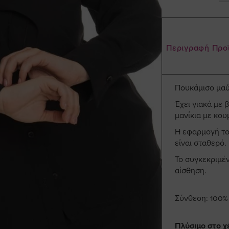
Περιγραφή Προ
Πουκάμισο μαύ
Έχει γιακά με 
μανίκια με κου
Η εφαρμογή του
είναι σταθερό.
Το συγκεκριμέν
αίσθηση.
Σύνθεση: 100% 
Πλύσιμο στο χ