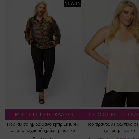
NEW IN
ΠΡΟΣΘΗΚΗ ΣΤΟ ΚΑΛΑΘΙ
ΠΡΟΣΘΗΚΗ ΣΤΟ ΚΑ
Πουκάμισο ημιδιάφανο εμπριμέ lurex
Top τιράντα με δαντέλα σ
σε μαύρο/χρυσό χρώμα plus size
χρώμα plus size
Ειδική