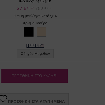
Κωδικός
1426.5411
Ειδική
37,50 €
75,00 €
Τιμή
Η τιμή μειώθηκε κατά 50%
Χρώμα:
Μαύρο
Οδηγός Μεγεθών
ΠΡΟΣΘΗΚΗ ΣΤΟ ΚΑΛΑΘΙ
ΠΡΟΣΘΉΚΗ ΣΤΑ ΑΓΑΠΗΜΈΝΑ