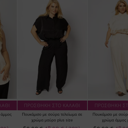
ΛΑΘΙ
ΠΡΟΣΘΗΚΗ ΣΤΟ ΚΑΛΑΘΙ
ΠΡΟΣΘΗΚΗ ΣΤ
ε άμμος
Πουκάμισο με σούρα τελείωμα σε
Πουκάμισο με σούρ
χρώμα μαύρο plus size
χρώμα άμμος p
Ειδική
Ειδική