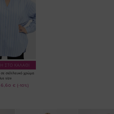
Η ΣΤΟ ΚΑΛΑΘΙ
 σε σιέλ/λευκό χρώμα
lus size
ιδική
66,60 €
(-10%)
ιμή