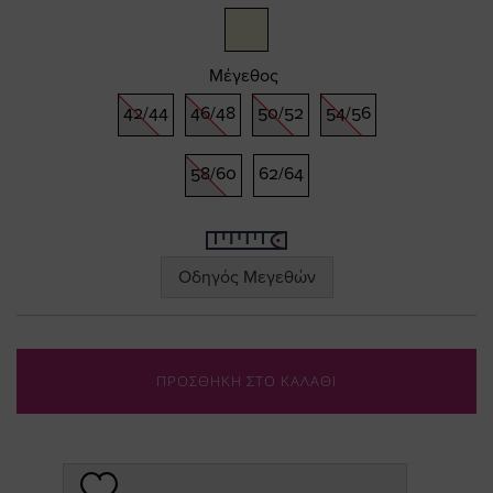
Μέγεθος
42/44
46/48
50/52
54/56
58/60
62/64
Οδηγός Μεγεθών
ΠΡΟΣΘΗΚΗ ΣΤΟ ΚΑΛΑΘΙ