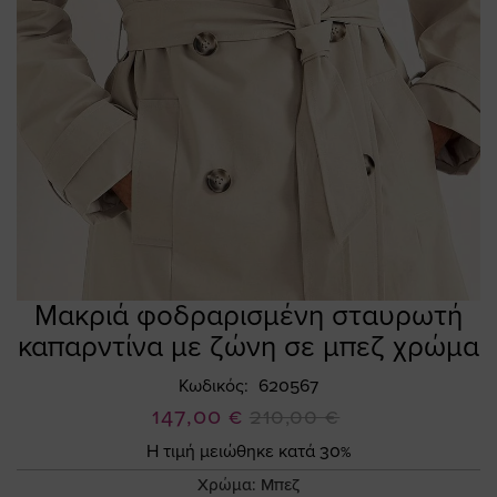
Μακριά φοδραρισμένη σταυρωτή
Skip
to
καπαρντίνα με ζώνη σε μπεζ χρώμα
the
beginning
Κωδικός
620567
of
Ειδική
147,00 €
210,00 €
the
Τιμή
Η τιμή μειώθηκε κατά 30%
images
gallery
Χρώμα:
Μπεζ