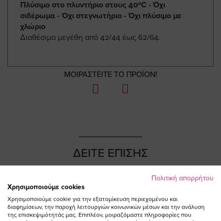
Πλύσιμο στο πλυντήριο στους 40ºC - Όχι
σιδέρωμα - Όχι στεγνωτήριο - Όχι πλύσιμο με
χλώριο
Διαθέσιμα μεγέθη από 42/44 έως 62/64.
ΜΟΙΡΑΣΤΕΙΤΕ ΤΟ ΠΡΟΪΟΝ!
ΔΕΙΤΕ ΕΠΙΣΗΣ
Πολιτική απορρήτου
Χρησιμοποιούμε cookies
Χρησιμοποιούμε cookie για την εξατομίκευση περιεχομένου και
διαφημίσεων, την παροχή λειτουργιών κοινωνικών μέσων και την ανάλυση
της επισκεψιμότητάς μας. Επιπλέον, μοιραζόμαστε πληροφορίες που