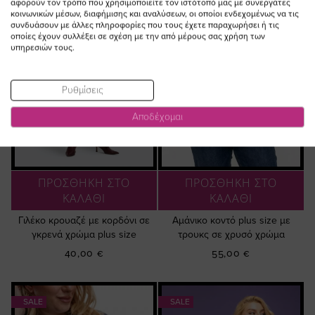
αφορούν τον τρόπο που χρησιμοποιείτε τον ιστότοπό μας με συνεργάτες
κοινωνικών μέσων, διαφήμισης και αναλύσεων, οι οποίοι ενδεχομένως να τις
συνδυάσουν με άλλες πληροφορίες που τους έχετε παραχωρήσει ή τις
οποίες έχουν συλλέξει σε σχέση με την από μέρους σας χρήση των
υπηρεσιών τους.
Ρυθμίσεις
Αποδέχομαι
ΠΡΟΣΘΗΚΗ ΣΤΟ
ΠΡΟΣΘΗΚΗ ΣΤΟ
ΚΑΛΑΘΙ
ΚΑΛΑΘΙ
Γιλέκο κρουαζέ με κορδόνι σε
Αμάνικο κοντό plus size με
γκρενά χρώμα plus size
τρουκς σε χρυσό χρώμα
40,00 €
55,00 €
SALE
SALE