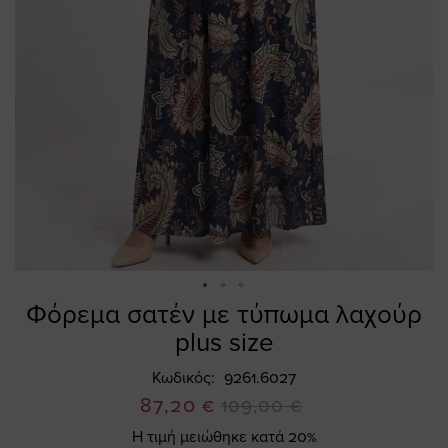
Φόρεμα σατέν με τύπωμα λαχούρ
Skip
to
plus size
the
beginning
Κωδικός
9261.6027
of
Ειδική
87,20 €
109,00 €
the
Τιμή
Η τιμή μειώθηκε κατά 20%
images