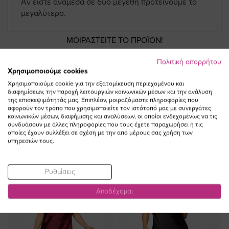
Αν είστε ανάμεσα σε δύο μεγέθη προτείνουμε το
μεγαλύτερο.
ΜΟΙΡΑΣΤΕΙΤΕ ΤΟ ΠΡΟΪΟΝ!
Πολιτική απορρήτου
Χρησιμοποιούμε cookies
Χρησιμοποιούμε cookie για την εξατομίκευση περιεχομένου και
διαφημίσεων, την παροχή λειτουργιών κοινωνικών μέσων και την ανάλυση
της επισκεψιμότητάς μας. Επιπλέον, μοιραζόμαστε πληροφορίες που
αφορούν τον τρόπο που χρησιμοποιείτε τον ιστότοπό μας με συνεργάτες
κοινωνικών μέσων, διαφήμισης και αναλύσεων, οι οποίοι ενδεχομένως να τις
ΔΕΙΤΕ ΕΠΙΣΗΣ
συνδυάσουν με άλλες πληροφορίες που τους έχετε παραχωρήσει ή τις
οποίες έχουν συλλέξει σε σχέση με την από μέρους σας χρήση των
υπηρεσιών τους.
Ρυθμίσεις
NEW IN
NEW IN
Αποδέχομαι