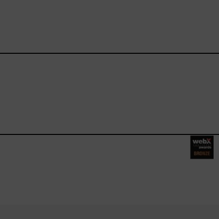
ebook.com/happysizes/
instagram.com/happysizes
ww.youtube.com/user/Hap
mhee