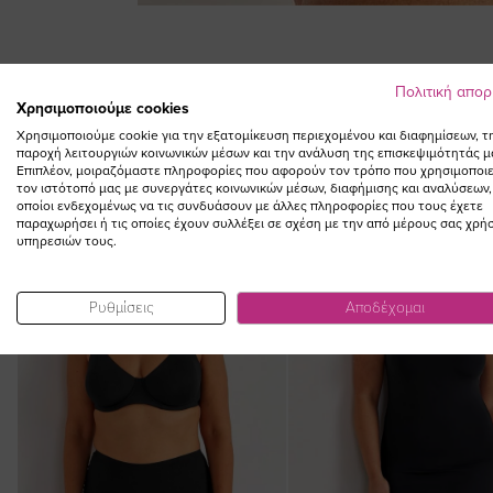
Skip
to
the
beginning
Πολιτική απο
Χρησιμοποιούμε cookies
of
the
Χρησιμοποιούμε cookie για την εξατομίκευση περιεχομένου και διαφημίσεων, τ
παροχή λειτουργιών κοινωνικών μέσων και την ανάλυση της επισκεψιμότητάς μ
images
Επιπλέον, μοιραζόμαστε πληροφορίες που αφορούν τον τρόπο που χρησιμοποιε
gallery
τον ιστότοπό μας με συνεργάτες κοινωνικών μέσων, διαφήμισης και αναλύσεων,
οποίοι ενδεχομένως να τις συνδυάσουν με άλλες πληροφορίες που τους έχετε
παραχωρήσει ή τις οποίες έχουν συλλέξει σε σχέση με την από μέρους σας χρή
υπηρεσιών τους.
Ρυθμίσεις
Αποδέχομαι