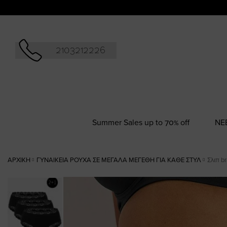
Αναζήτησ
2103212226
Summer Sales up to 70% off
NΕ
ΑΡΧΙΚΉ
ΓΥΝΑΙΚΕΊΑ ΡΟΎΧΑ ΣΕ ΜΕΓΆΛΑ ΜΕΓΈΘΗ ΓΙΑ ΚΆΘΕ ΣΤΥΛ
Σλιπ b
Skip
to
the
end
of