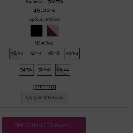
Κωδικός
700778
45,00 €
Χρώμα:
Μαύρο
Μέγεθος
38/40
42/44
46/48
50/52
54/56
58/60
62/64
Οδηγός Μεγεθών
ΠΡΟΣΘΗΚΗ ΣΤΟ ΚΑΛΑΘΙ