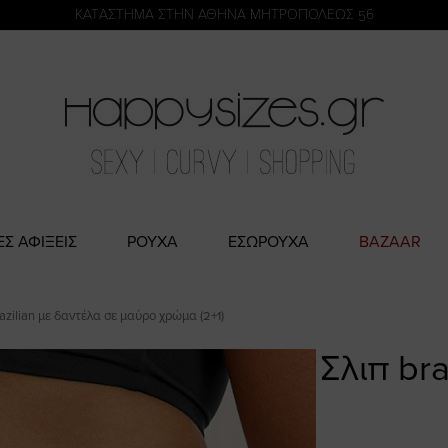
η
KATΑΣΤΗΜΑ ΣΤΗΝ ΑΘΗΝΑ ΜΗΤΡΟΠΟΛΕΩΣ 56
ΕΣ ΑΦΙΞΕΙΣ
ΡΟΥΧΑ
ΕΣΩΡΟΥΧΑ
BAZAAR
razilian με δαντέλα σε μαύρο χρώμα (2+1)
Σλιπ br