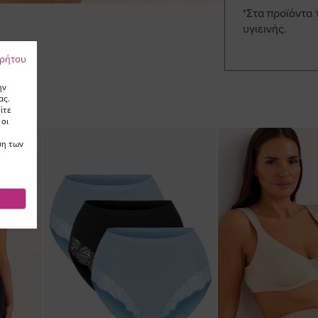
*Στα προϊόντα 
υγιεινής.
ρρήτου
ην
ας.
ίτε
 οι
ση των