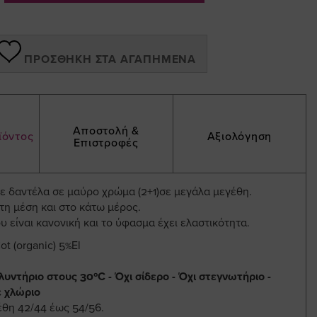
ΠΡΟΣΘΉΚΗ ΣΤΑ ΑΓΑΠΗΜΈΝΑ
Αποστολή &
ϊόντος
Αξιολόγηση
Επιστροφές
 με δαντέλα σε μαύρο χρώμα (2+1)σε μεγάλα μεγέθη.
τη μέση και στο κάτω μέρος.
 είναι κανονική και το ύφασμα έχει ελαστικότητα.
t (organic) 5%El
υντήριο στους 30ºC - Όχι σίδερο - Όχι στεγνωτήριο -
ε χλώριο
έθη 42/44 έως 54/56.