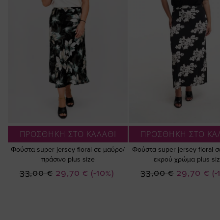
ΠΡΟΣΘΗΚΗ ΣΤΟ ΚΑΛΑΘΙ
ΠΡΟΣΘΗΚΗ ΣΤΟ ΚΑ
Φούστα super jersey floral σε μαύρο/
Φούστα super jersey floral 
πράσινο plus size
εκρού χρώμα plus si
Ειδική
Ειδική
33,00 €
29,70 €
(-10%)
33,00 €
29,70 €
(-
Τιμή
Τιμή