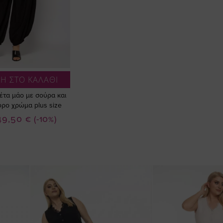
Η ΣΤΟ ΚΑΛΑΘΙ
έτα μάο με σούρα και
ύρο χρώμα plus size
ιδική
49,50 €
(-10%)
ιμή