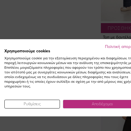
ΠΡΟΣΘΗΚ
Τοπ με δαντέλ
χρώμ
Πολιτική απο
Ε
40,00 €
Χρησιμοποιούμε cookies
ΣΥΜΠΛΗΡΩΣΤΕ ΤΟ
Τ
Χρησιμοποιούμε cookie για την εξατομίκευση περιεχομένου και διαφημίσεων, τ
παροχή λειτουργιών κοινωνικών μέσων και την ανάλυση της επισκεψιμότητάς μ
LOOK
Επιπλέον, μοιραζόμαστε πληροφορίες που αφορούν τον τρόπο που χρησιμοποιε
τον ιστότοπό μας με συνεργάτες κοινωνικών μέσων, διαφήμισης και αναλύσεων,
οποίοι ενδεχομένως να τις συνδυάσουν με άλλες πληροφορίες που τους έχετε
παραχωρήσει ή τις οποίες έχουν συλλέξει σε σχέση με την από μέρους σας χρή
υπηρεσιών τους.
Ρυθμίσεις
Αποδέχομαι