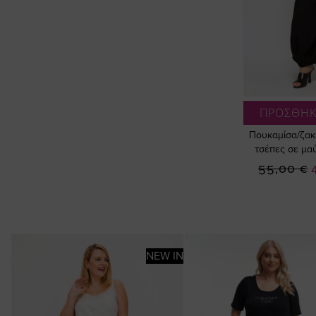
ΠΡΟΣΘΗΚ
Πουκαμίσα/ζακ
τσέπες σε μα
Ε
55,00 €
Τ
NEW IN