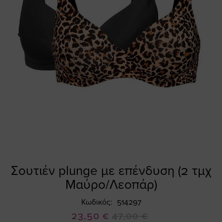
Σουτιέν plunge με επένδυση (2 τμχ
Skip
to
Μαύρο/Λεοπάρ)
the
beginning
Κωδικός
514297
of
Ειδική
23,50 €
47,00 €