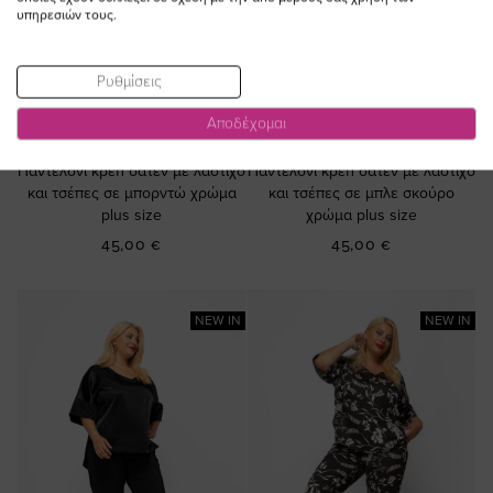
υπηρεσιών τους.
Ρυθμίσεις
ΠΡΟΣΘΗΚΗ ΣΤΟ
ΠΡΟΣΘΗΚΗ ΣΤΟ
Αποδέχομαι
ΚΑΛΑΘΙ
ΚΑΛΑΘΙ
Παντελόνι κρεπ σατέν με λάστιχο
Παντελόνι κρεπ σατέν με λάστιχο
και τσέπες σε μπορντώ χρώμα
και τσέπες σε μπλε σκούρο
plus size
χρώμα plus size
45,00 €
45,00 €
NEW IN
NEW IN