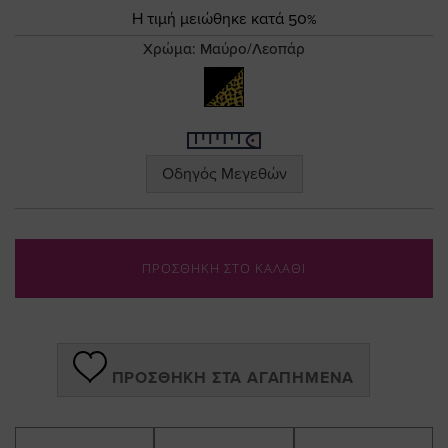
the
Τιμή
Η τιμή μειώθηκε κατά 50%
images
gallery
Χρώμα:
Μαύρο/Λεοπάρ
Οδηγός Μεγεθών
ΠΡΟΣΘΗΚΗ ΣΤΟ ΚΑΛΑΘΙ
ΠΡΟΣΘΉΚΗ ΣΤΑ ΑΓΑΠΗΜΈΝΑ