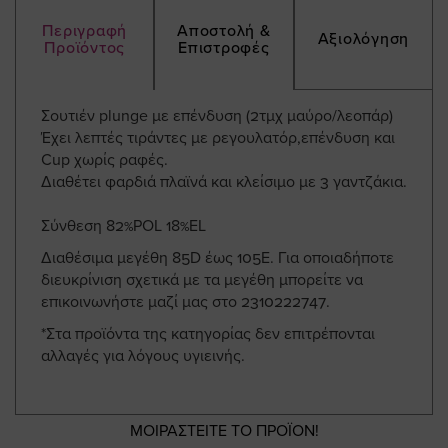
Περιγραφή
Αποστολή &
Αξιολόγηση
Προϊόντος
Επιστροφές
Σουτιέν plunge με επένδυση (2τμχ μαύρο/λεοπάρ)
Έχει λεπτές τιράντες με ρεγουλατόρ,επένδυση και
Cup χωρίς ραφές.
Διαθέτει φαρδιά πλαϊνά και κλείσιμο με 3 γαντζάκια.
Σύνθεση 82%POL 18%EL
Διαθέσιμα μεγέθη 85D έως 105E. Για οποιαδήποτε
διευκρίνιση σχετικά με τα μεγέθη μπορείτε να
επικοινωνήστε μαζί μας στο 2310222747.
*Στα προϊόντα της κατηγορίας δεν επιτρέπονται
αλλαγές για λόγους υγιεινής.
ΜΟΙΡΑΣΤΕΙΤΕ ΤΟ ΠΡΟΪΟΝ!