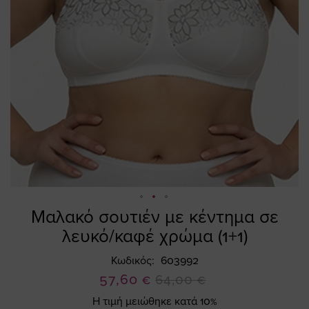
Μαλακό σουτιέν με κέντημα σε
Skip
to
λευκό/καφέ χρώμα (1+1)
the
beginning
Κωδικός
603992
of
Ειδική
57,60 €
64,00 €
the
Τιμή
Η τιμή μειώθηκε κατά 10%
images