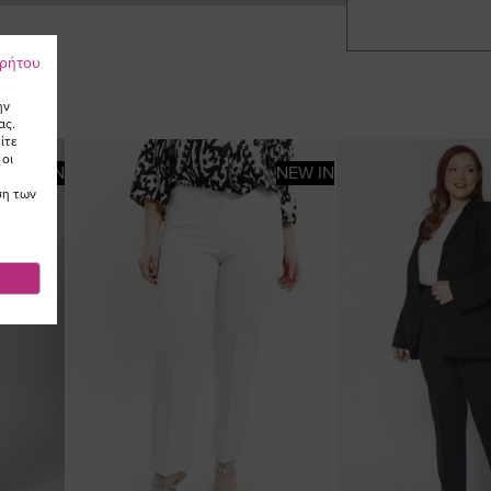
ρρήτου
ην
ας.
ίτε
 οι
NEW IN
NEW IN
ση των