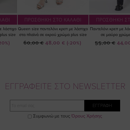
ΛΑΘΙ
ΠΡΟΣΘΗΚΗ ΣΤΟ ΚΑΛΑΘΙ
ΠΡΟΣΘΗΚΗ ΣΤ
ε λάστιχο
Queen size παντελόνι κρεπ με λάστιχο
Παντελόνι κρεπ με λά
plus size
στα πλαϊνά σε εκρού χρώμα plus size
σε μαύρο χρώμα
Ειδική
Ειδική
20%)
60,00 €
48,00 €
(-20%)
55,00 €
44,0
Τιμή
Τιμή
ΕΓΓΡΑΦΕΙΤΕ ΣΤΟ NEWSLETTER
Email
ΕΓΓΡΑΦΗ
Συμφωνώ με τους
Όρους Χρήσης