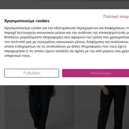
Skip
to
Πολιτική απο
the
Χρησιμοποιούμε cookies
beginning
Χρησιμοποιούμε cookie για την εξατομίκευση περιεχομένου και διαφημίσεων, τ
of
παροχή λειτουργιών κοινωνικών μέσων και την ανάλυση της επισκεψιμότητάς μ
the
Επιπλέον, μοιραζόμαστε πληροφορίες που αφορούν τον τρόπο που χρησιμοποιε
images
τον ιστότοπό μας με συνεργάτες κοινωνικών μέσων, διαφήμισης και αναλύσεων,
NEW IN
οποίοι ενδεχομένως να τις συνδυάσουν με άλλες πληροφορίες που τους έχετε
gallery
παραχωρήσει ή τις οποίες έχουν συλλέξει σε σχέση με την από μέρους σας χρή
υπηρεσιών τους.
Ρυθμίσεις
Αποδέχομαι