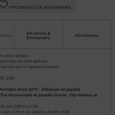
ΠΡΟΣΘΉΚΗ ΣΤΑ ΑΓΑΠΗΜΈΝΑ
Αποστολή &
ϊόντος
Αξιολόγηση
Επιστροφές
σε μαύρο χρώμα.
αιμόκοψη και είναι αμάνικο.
ίναι ίσια και το ύφασμα ελαστικό.
ISC 3%EL
λυντήριο στους 30ºC - Σιδέρωμα σε χαμηλή
 Στο στεγνωτήριο σε χαμηλή ένταση - Όχι πλύσιμο με
έθη από S/Μ έως L/XL
ι ύψος 1.73cm και φοράει μέγεθος S/Μ.