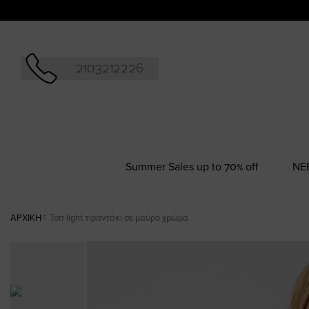
Αναζήτησ
2103212226
Summer Sales up to 70% off
NΕ
ΑΡΧΙΚΉ
Τοπ light τιραντάκι σε μαύρο χρώμα
Skip
to
the
end
of