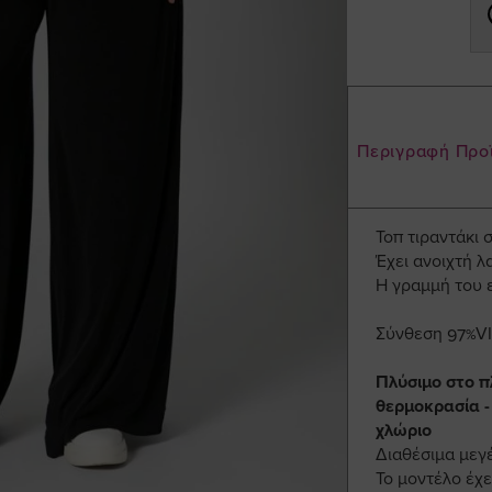
Περιγραφή Προ
Τοπ τιραντάκι 
Έχει ανοιχτή λ
Η γραμμή του ε
Σύνθεση 97%V
Πλύσιμο στο π
θερμοκρασία -
χλώριο
Διαθέσιμα μεγ
Το μοντέλο έχε