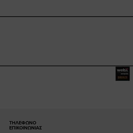
ebook.com/happysizes/
instagram.com/happysizes
ww.youtube.com/user/Hap
mhee
ΤΗΛΕΦΩΝΟ
ΕΠΙΚΟΙΝΩΝΙΑΣ