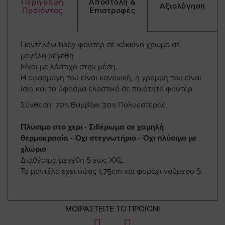
Περιγραφή
Αποστολή &
Αξιολόγηση
Προϊόντος
Επιστροφές
Παντελόνι baby φούτερ σε κόκκινο χρώμα σε
μεγάλα μεγέθη
Είναι με λάστιχο στην μέση.
Η εφαρμογή του είναι κανονική, η γραμμή του είναι
ίσια και το ύφασμα ελαστικό σε ποιότητα φούτερ.
Σύνθεση: 70% Βαμβάκι 30% Πολυεστέρας
Πλύσιμο στο χέρι - Σιδέρωμα σε χαμηλή
θερμοκρασία - Όχι στεγνωτήριο - Όχι πλύσιμο με
χλώριο
Διαθέσιμα μεγέθη S έως ΧXL.
Το μοντέλο έχει ύψος 1,75cm και φοράει νούμερο S.
ΜΟΙΡΑΣΤΕΙΤΕ ΤΟ ΠΡΟΪΟΝ!