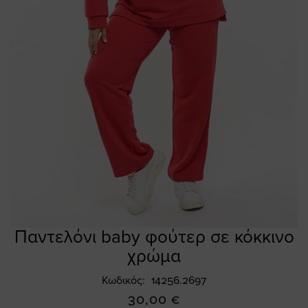
Παντελόνι baby φούτερ σε κόκκινο
Skip
to
χρώμα
the
beginning
Κωδικός
14256.2697
of
30,00 €