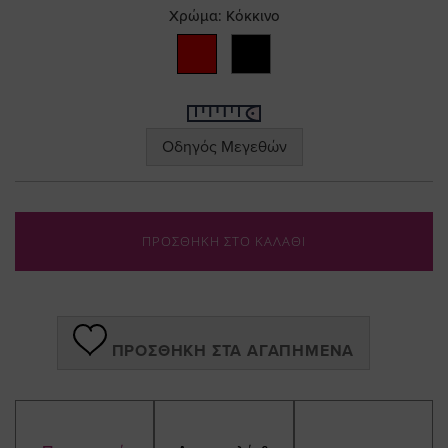
the
Χρώμα:
Κόκκινο
images
gallery
Οδηγός Μεγεθών
ΠΡΟΣΘΗΚΗ ΣΤΟ ΚΑΛΑΘΙ
ΠΡΟΣΘΉΚΗ ΣΤΑ ΑΓΑΠΗΜΈΝΑ