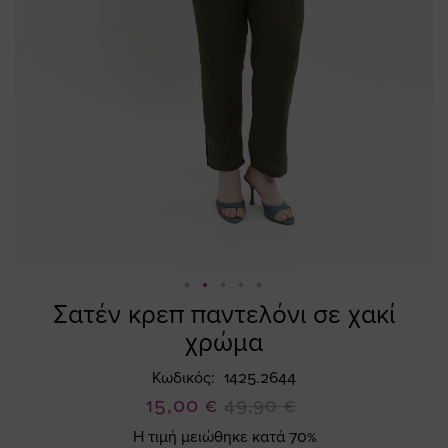
Σατέν κρεπ παντελόνι σε χακί
Skip
to
χρώμα
the
beginning
Κωδικός
1425.2644
of
Ειδική
15,00 €
49,90 €
the
Τιμή
Η τιμή μειώθηκε κατά 70%
images