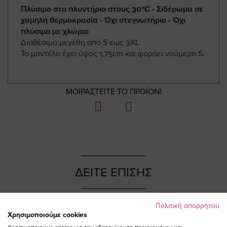
Πλύσιμο στο πλυντήριο στους 30ºC - Σιδέρωμα σε
χαμηλή θερμοκρασία - Όχι στεγνωτήριο - Όχι
πλύσιμο με χλώριο
Διαθέσιμα μεγέθη από S εως 3XL.
Το μοντέλο έχει ύψος 1,75cm και φοράει νούμερο S.
ΜΟΙΡΑΣΤΕΙΤΕ ΤΟ ΠΡΟΪΟΝ!
ΔΕΙΤΕ ΕΠΙΣΗΣ
Πολιτική απορρήτου
Χρησιμοποιούμε cookies
NEW IN
NEW IN