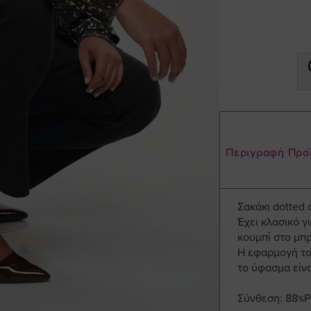
Περιγραφή Προ
Σακάκι dotted
Έχει κλασικό γ
κουμπί στο μπ
Η εφαρμογή του
το ύφασμα είνα
Σύνθεση: 88%P