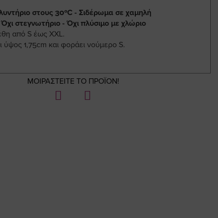
λυντήριο στους 30ºC - Σιδέρωμα σε χαμηλή
 Όχι στεγνωτήριο - Όχι πλύσιμο με χλώριο
έθη από S έως XXL.
ι ύψος 1,75cm και φοράει νούμερο S.
ΜΟΙΡΑΣΤΕΙΤΕ ΤΟ ΠΡΟΪΟΝ!