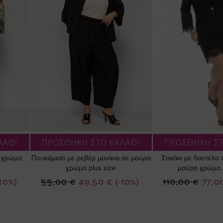
ΛΑΘΙ
ΠΡΟΣΘΗΚΗ ΣΤΟ ΚΑΛΑΘΙ
ΠΡΟΣΘΗΚΗ ΣΤ
ε χρώμα
Πουκάμισο με ρεβέρ μανίκια σε μαύρο
Σακάκι με δαντέλα 
χρώμα plus size
μαύρο χρώμα p
Ειδική
Ειδική
20%)
55,00 €
49,50 €
(-10%)
110,00 €
77,0
Τιμή
Τιμή