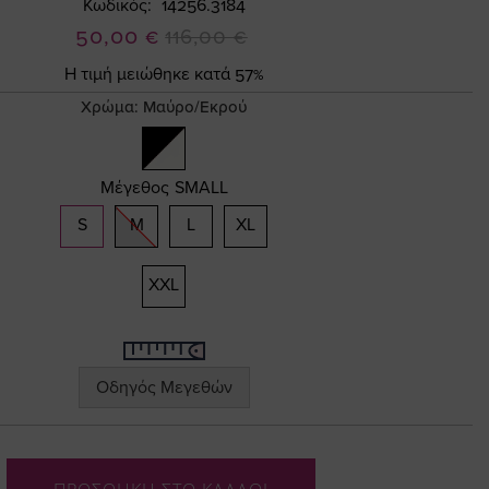
Κωδικός
14256.3184
Ειδική
50,00 €
116,00 €
Τιμή
Η τιμή μειώθηκε κατά 57%
Χρώμα:
Μαύρο/Εκρού
Μέγεθος
SMALL
S
M
L
XL
XXL
Οδηγός Μεγεθών