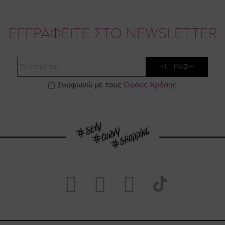
ΕΓΓΡΑΦΕΙΤΕ ΣΤΟ NEWSLETTER
Email
ΕΓΓΡΑΦΗ
Συμφωνώ με τους
Όρους Χρήσης
Visit
Visit
Visit
Visit
https://www.fac
https://www.
https://w
our