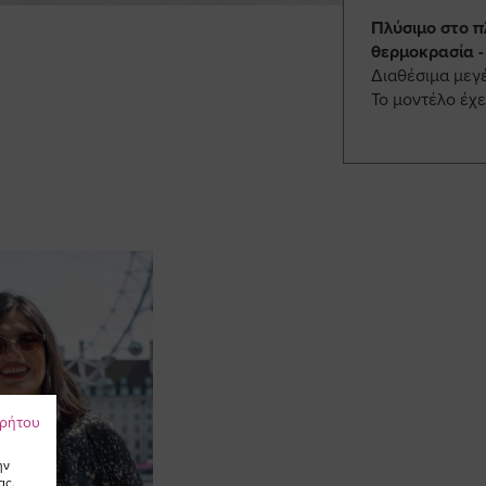
Πλύσιμο στο π
θερμοκρασία -
Διαθέσιμα μεγ
Το μοντέλο έχε
ρρήτου
ην
ας.