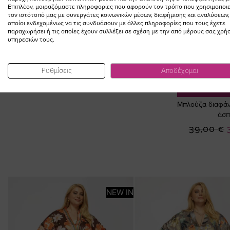
ΣΥΜΠΛΗΡΩΣΤΕ ΤΟ
Επιπλέον, μοιραζόμαστε πληροφορίες που αφορούν τον τρόπο που χρησιμοποιε
τον ιστότοπό μας με συνεργάτες κοινωνικών μέσων, διαφήμισης και αναλύσεων,
LOOK
οποίοι ενδεχομένως να τις συνδυάσουν με άλλες πληροφορίες που τους έχετε
παραχωρήσει ή τις οποίες έχουν συλλέξει σε σχέση με την από μέρους σας χρή
υπηρεσιών τους.
Ρυθμίσεις
Αποδέχομαι
ΠΡΟΣΘΗΚ
Μπλούζα διαφάν
άσπ
39,00 €
NEW IN