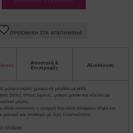
ΠΡΟΣΘΗΚΗ ΣΤΟ ΚΑΛΑΘΙ
ΠΡΟΣΘΉΚΗ ΣΤΑ ΑΓΑΠΗΜΈΝΑ
Αποστολή &
ϊόντος
Αξιολόγηση
Επιστροφές
 σε μαύρο/εκρού χρώμα σε μεγάλα μεγέθη
ιακά, βάτες στους ώμους , μακρύ μανίκι και κλείνει με
ροστινό μέρος.
 είναι κανονική, η γραμμή του είναι ελαφρώς άλφα και
ι μαλακό και σταθερό με λίγη ελαστικότητα
ol 12%Span