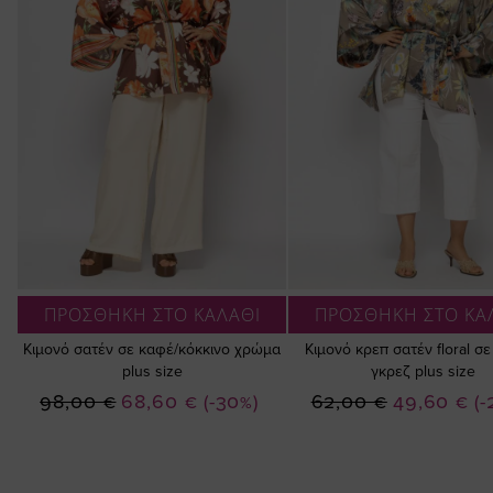
ΠΡΟΣΘΗΚΗ ΣΤΟ ΚΑΛΑΘΙ
ΠΡΟΣΘΗΚΗ ΣΤΟ ΚΑ
Κιμονό σατέν σε καφέ/κόκκινο χρώμα
Κιμονό κρεπ σατέν floral σ
plus size
γκρεζ plus size
Ειδική
Ειδική
98,00 €
68,60 €
(-30%)
62,00 €
49,60 €
(-
Τιμή
Τιμή