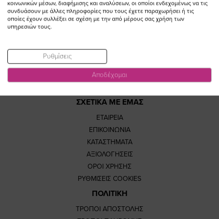
https://www.fac
https://www.
https://w
our
κοινωνικών μέσων, διαφήμισης και αναλύσεων, οι οποίοι ενδεχομένως να τις
συνδυάσουν με άλλες πληροφορίες που τους έχετε παραχωρήσει ή τις
οποίες έχουν συλλέξει σε σχέση με την από μέρους σας χρήση των
page
page
feature=
TikTok
υπηρεσιών τους.
page
page
Ρυθμίσεις
Αποδέχομαι
ΣΧΕΤΙΚΑ ΜΕ ΕΜΑΣ
ΕΤΑΙΡΕΙΑ
ΕΠΙΚΟΙΝΩΝΙΑ
ΚΑΤΑΣΤΗΜΑΤΑ
ΑΞΙΟΛΟΓΗΣΕΙΣ
ΟΡΟΙ ΧΡΗΣΗΣ
ΡΥΘΜΙΣΕΙΣ COOKIES
ΠΟΛΙΤΙΚΗ
ΤΡΟΠΟΙ ΑΠΟΣΤΟΛΗΣ