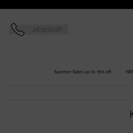
Αναζήτησ
2103212226
Summer Sales up to 70% off
NΕ