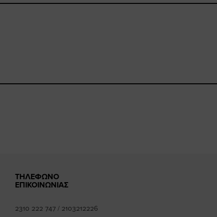
book.com/happysizes/
instagram.com/happysizes
www.youtube.com/user/Hap
mhee
k
ΤΗΛΕΦΩΝΟ
ΕΠΙΚΟΙΝΩΝΙΑΣ
2310 222 747
/
2103212226