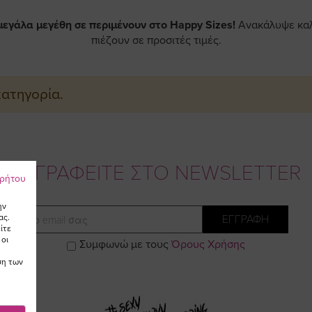
μεγάλα μεγέθη σε περιμένουν στο Happy Sizes!
Ανακάλυψε καλ
πιέζουν σε προσιτές τιμές.
κατηγορία.
ΕΓΓΡΑΦΕΙΤΕ ΣΤΟ NEWSLETTER
ρρήτου
ην
Email
ας.
ΕΓΓΡΑΦΗ
ίτε
 οι
Συμφωνώ με τους
Όρους Χρήσης
ση των