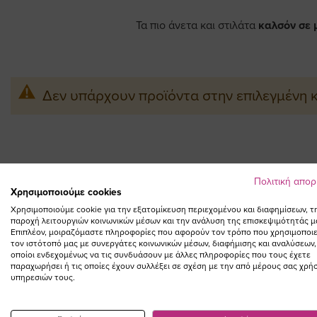
Τα πιο άνετα και στιλάτα
καλσόν σε 
Δεν υπάρχουν προϊόντα στην επιλεγμένη 
Πολιτική απο
Χρησιμοποιούμε cookies
Χρησιμοποιούμε cookie για την εξατομίκευση περιεχομένου και διαφημίσεων, τ
παροχή λειτουργιών κοινωνικών μέσων και την ανάλυση της επισκεψιμότητάς μ
Επιπλέον, μοιραζόμαστε πληροφορίες που αφορούν τον τρόπο που χρησιμοποιε
τον ιστότοπό μας με συνεργάτες κοινωνικών μέσων, διαφήμισης και αναλύσεων,
οποίοι ενδεχομένως να τις συνδυάσουν με άλλες πληροφορίες που τους έχετε
παραχωρήσει ή τις οποίες έχουν συλλέξει σε σχέση με την από μέρους σας χρή
υπηρεσιών τους.