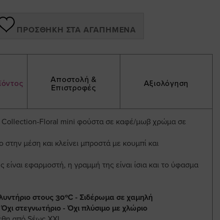
ΠΡΟΣΘΉΚΗ ΣΤΑ ΑΓΑΠΗΜΈΝΑ
Αποστολή &
ϊόντος
Αξιολόγηση
Επιστροφές
ed Collection-Floral mini φούστα σε καφέ/μωβ χρώμα σε
χο στην μέση και κλείνει μπροστά με κουμπί και
 είναι εφαρμοστή, η γραμμή της είναι ίσια και το ύφασμα
λυντήριο στους 30ºC - Σιδέρωμα σε χαμηλή
 Όχι στεγνωτήριο - Όχι πλύσιμο με χλώριο
έθη από Sέως XXL.