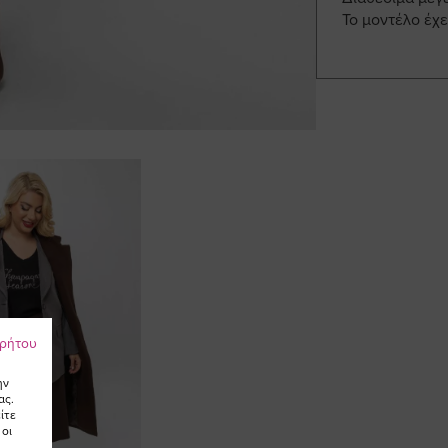
Το μοντέλο έχε
ρρήτου
ην
ας.
ίτε
 οι