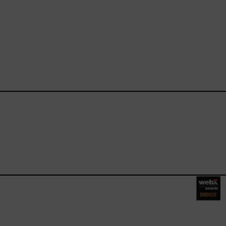
ebook.com/happysizes/
instagram.com/happysizes
ww.youtube.com/user/Hap
mhee