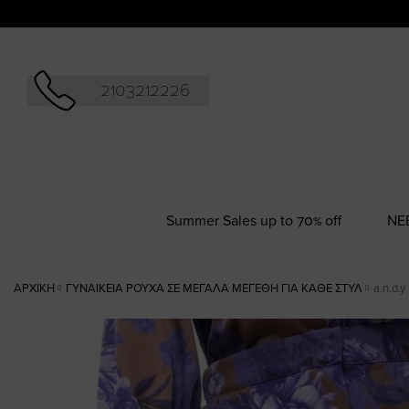
Αναζήτησ
2103212226
Summer Sales up to 70% off
NΕ
ΑΡΧΙΚΉ
ΓΥΝΑΙΚΕΊΑ ΡΟΎΧΑ ΣΕ ΜΕΓΆΛΑ ΜΕΓΈΘΗ ΓΙΑ ΚΆΘΕ ΣΤΥΛ
a.n.d.
Skip
to
the
end
of