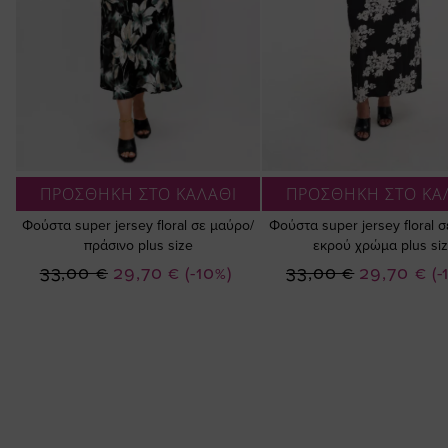
ΠΡΟΣΘΗΚΗ ΣΤΟ ΚΑΛΑΘΙ
ΠΡΟΣΘΗΚΗ ΣΤΟ ΚΑ
Φούστα super jersey floral σε μαύρο/
Φούστα super jersey floral 
πράσινο plus size
εκρού χρώμα plus si
Ειδική
Ειδική
33,00 €
29,70 €
(-10%)
33,00 €
29,70 €
(-
Τιμή
Τιμή