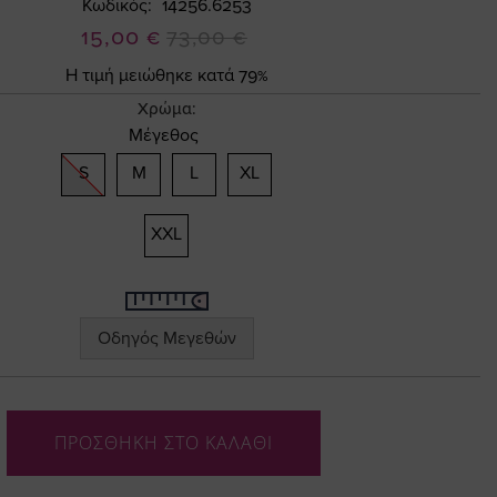
Κωδικός
14256.6253
Ειδική
15,00 €
73,00 €
Τιμή
Η τιμή μειώθηκε κατά 79%
Χρώμα:
Μέγεθος
S
M
L
XL
XXL
Οδηγός Μεγεθών
ΠΡΟΣΘΗΚΗ ΣΤΟ ΚΑΛΑΘΙ