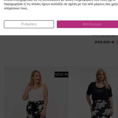
παραχωρήσει ή τις οποίες έχουν συλλέξει σε σχέση με την από μέρους σας χρή
υπηρεσιών τους.
Ρυθμίσεις
Αποδέχομαι
ΠΡΟΣΘΗΚ
Βελούρ μακρύ 
Ε
210,00 €
Τ
NEW IN