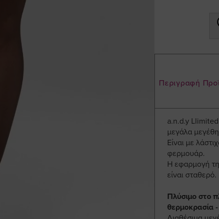
Περιγραφή Προ
a.n.d.y Llimit
μεγάλα μεγέθη
Είναι με λάστι
φερμουάρ.
Η εφαρμογή της
είναι σταθερό.
Πλύσιμο στο π
θερμοκρασία -
Διαθέσιμα μεγ