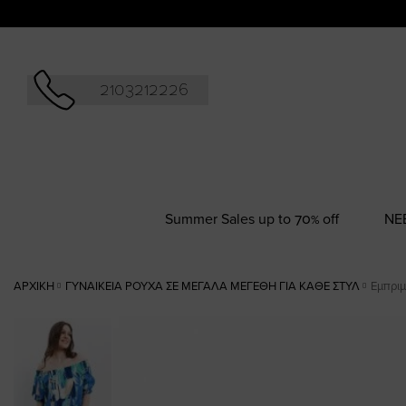
Αναζήτησ
2103212226
Summer Sales up to 70% off
NΕ
ΑΡΧΙΚΉ
ΓΥΝΑΙΚΕΊΑ ΡΟΎΧΑ ΣΕ ΜΕΓΆΛΑ ΜΕΓΈΘΗ ΓΙΑ ΚΆΘΕ ΣΤΥΛ
Εμπριμ
Skip
to
the
end
of