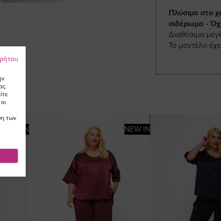
Πλύσιμο στο χ
σιδέρωμα - Όχ
Διαθέσιμα μεγ
Το μοντέλο έχε
ρρήτου
ην
ας.
ίτε
 οι
ση των
NEW IN
NEW IN