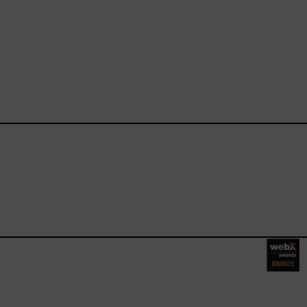
ebook.com/happysizes/
instagram.com/happysizes
ww.youtube.com/user/Hap
mhee