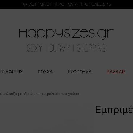
η
KATΑΣΤΗΜΑ ΣΤΗΝ ΑΘΗΝΑ ΜΗΤΡΟΠΟΛΕΩΣ 56
ΕΣ ΑΦΙΞΕΙΣ
ΡΟΥΧΑ
ΕΣΩΡΟΥΧΑ
BAZAAR
έ μπλούζα με έξω ώμους σε μπλε/άκουα χρώμα
Εμπριμέ