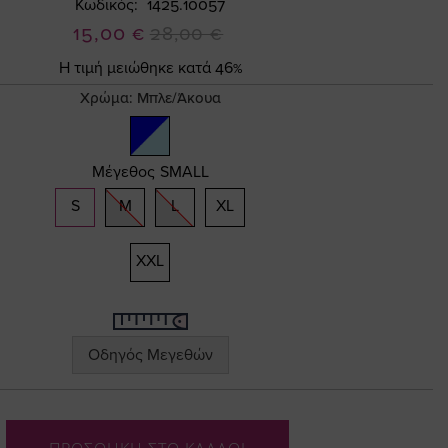
Κωδικός
1425.10057
Ειδική
15,00 €
28,00 €
Τιμή
Η τιμή μειώθηκε κατά 46%
Χρώμα:
Μπλε/Άκουα
Μέγεθος
SMALL
S
M
L
XL
XXL
Οδηγός Μεγεθών