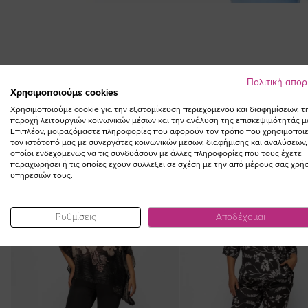
Skip
to
the
beginning
of
Πολιτική απο
the
Χρησιμοποιούμε cookies
images
Χρησιμοποιούμε cookie για την εξατομίκευση περιεχομένου και διαφημίσεων, τ
gallery
παροχή λειτουργιών κοινωνικών μέσων και την ανάλυση της επισκεψιμότητάς μ
Επιπλέον, μοιραζόμαστε πληροφορίες που αφορούν τον τρόπο που χρησιμοποιε
τον ιστότοπό μας με συνεργάτες κοινωνικών μέσων, διαφήμισης και αναλύσεων,
οποίοι ενδεχομένως να τις συνδυάσουν με άλλες πληροφορίες που τους έχετε
παραχωρήσει ή τις οποίες έχουν συλλέξει σε σχέση με την από μέρους σας χρή
υπηρεσιών τους.
NEW IN
Ρυθμίσεις
Αποδέχομαι