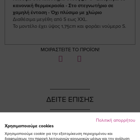
κανονική θερμοκρασία - Στο στεγνωτήριο σε
χαμηλή ένταση - Όχι πλύσιμο με χλώριο
Διαθέσιμα μεγέθη από S εως XXL.
Το μοντέλο έχει ύψος 1,75cm και φοράει νούμερο S.
ΜΟΙΡΑΣΤΕΙΤΕ ΤΟ ΠΡΟΪΟΝ!
ΔΕΙΤΕ ΕΠΙΣΗΣ
Πολιτική απορρήτου
Χρησιμοποιούμε cookies
NEW IN
NEW IN
Χρησιμοποιούμε cookie για την εξατομίκευση περιεχομένου και
διαφημίσεων, την παροχή λειτουργιών κοινωνικών μέσων και την ανάλυση