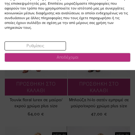
της επισκεψιμότητάς μας. Επιπλέον, μοιραζόμαστε πληροφορίες που
αφορούν τον τρόπο που χρησιμοποιείτε τον ιστότοπό μας με συνεργάτες
κοινωνικών μέσων, διαφήμισης και αναλύσεων, οι οποίοι ενδεχομένως να τις
συνδυάσουν με άλλες πληροφορίες που τους έχετε παραχωρήσει ή τις
οποίες έχουν συλλέξει σε σχέση με την από μέρους σας χρήση των
υπηρεσιών τους.
Ρυθμίσεις
Αποδέχομαι
ΠΡΟΣΘΗΚΗ ΣΤΟ
ΠΡΟΣΘΗΚΗ ΣΤΟ
ΚΑΛΑΘΙ
ΚΑΛΑΘΙ
Τουνίκ floral lurex σε μαύρο/
Μπλούζα hi-lo σατέν εμπριμέ σε
εκρού χρώμα plus size
μαύρο/εκρού χρώμα plus size
64,00 €
47,00 €
NEW IN
NEW IN