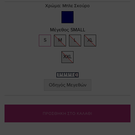
gallery
Χρώμα:
Μπλε Σκούρο
Μέγεθος
SMALL
S
M
L
XL
XXL
Οδηγός Μεγεθών
ΠΡΟΣΘΗΚΗ ΣΤΟ ΚΑΛΑΘΙ