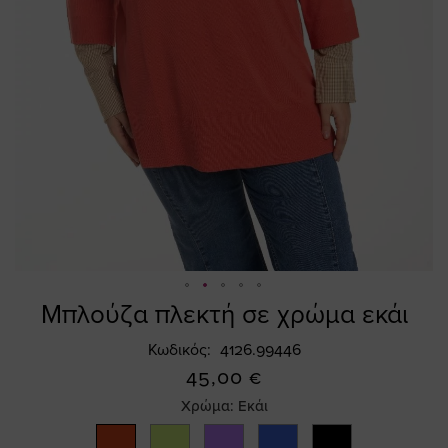
Μπλούζα πλεκτή σε χρώμα εκάι
Skip
to
Κωδικός
4126.99446
the
45,00 €
beginning
of
Χρώμα:
Εκάι
the
images