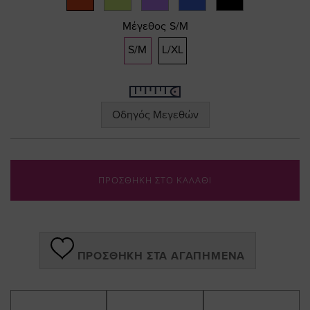
gallery
Μέγεθος
S/M
S/M
L/XL
Οδηγός Μεγεθών
ΠΡΟΣΘΗΚΗ ΣΤΟ ΚΑΛΑΘΙ
ΠΡΟΣΘΉΚΗ ΣΤΑ ΑΓΑΠΗΜΈΝΑ