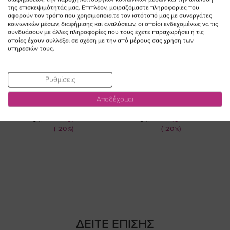
της επισκεψιμότητάς μας. Επιπλέον, μοιραζόμαστε πληροφορίες που
αφορούν τον τρόπο που χρησιμοποιείτε τον ιστότοπό μας με συνεργάτες
κοινωνικών μέσων, διαφήμισης και αναλύσεων, οι οποίοι ενδεχομένως να τις
συνδυάσουν με άλλες πληροφορίες που τους έχετε παραχωρήσει ή τις
οποίες έχουν συλλέξει σε σχέση με την από μέρους σας χρήση των
υπηρεσιών τους.
ΠΡΟΣΘΗΚΗ ΣΤΟ
ΠΡΟΣΘΗΚΗ ΣΤΟ
ΚΑΛΑΘΙ
ΚΑΛΑΘΙ
Ρυθμίσεις
Παντελόνι με λεπτή δαντέλα σε
Παντελόνι με λεπτή δαντέλα σε
Αποδέχομαι
καφέ χρώμα
χρώμα μαύρο
Ειδική
Ειδική
54,00 €
43,20 €
54,00 €
43,20 €
Τιμή
Τιμή
(-20%)
(-20%)
ΔΕΙΤΕ ΕΠΙΣΗΣ