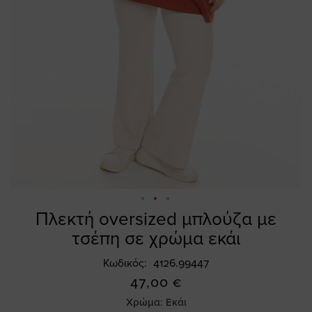
Πλεκτή oversized μπλούζα με
Skip
to
τσέπη σε χρώμα εκάι
the
beginning
Κωδικός
4126.99447
of
47,00 €
the
Χρώμα:
Εκάι
images