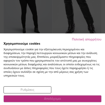
Πολιτική απορρήτου
ΠΡΟΣΘΗΚΗ ΣΤΟ
ΠΡΟΣΘΗΚΗ ΣΤΟ
Χρησιμοποιούμε cookies
ΚΑΛΑΘΙ
ΚΑΛΑΘΙ
Χρησιμοποιούμε cookie για την εξατομίκευση περιεχομένου και
διαφημίσεων, την παροχή λειτουργιών κοινωνικών μέσων και την ανάλυση
Τζιν στενό παντελόνι σε μαύρο
Παντελόνι δερματίνη με λάστιχο
της επισκεψιμότητάς μας. Επιπλέον, μοιραζόμαστε πληροφορίες που
χρώμα
στην μέση σε μαύρο χρώμα
αφορούν τον τρόπο που χρησιμοποιείτε τον ιστότοπό μας με συνεργάτες
κοινωνικών μέσων, διαφήμισης και αναλύσεων, οι οποίοι ενδεχομένως να τις
Ειδική
40,00 €
65,00 €
45,50 €
συνδυάσουν με άλλες πληροφορίες που τους έχετε παραχωρήσει ή τις
Τιμή
(-30%)
οποίες έχουν συλλέξει σε σχέση με την από μέρους σας χρήση των
υπηρεσιών τους.
Ρυθμίσεις
Αποδέχομαι