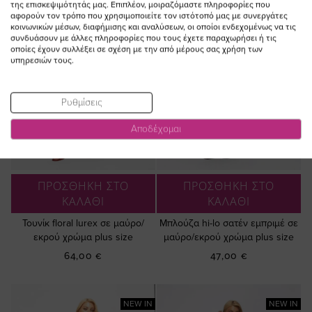
της επισκεψιμότητάς μας. Επιπλέον, μοιραζόμαστε πληροφορίες που
αφορούν τον τρόπο που χρησιμοποιείτε τον ιστότοπό μας με συνεργάτες
κοινωνικών μέσων, διαφήμισης και αναλύσεων, οι οποίοι ενδεχομένως να τις
συνδυάσουν με άλλες πληροφορίες που τους έχετε παραχωρήσει ή τις
οποίες έχουν συλλέξει σε σχέση με την από μέρους σας χρήση των
υπηρεσιών τους.
Ρυθμίσεις
Αποδέχομαι
ΠΡΟΣΘΗΚΗ ΣΤΟ
ΠΡΟΣΘΗΚΗ ΣΤΟ
ΚΑΛΑΘΙ
ΚΑΛΑΘΙ
Τουνίκ floral lurex σε μαύρο/
Μπλούζα hi-lo σατέν εμπριμέ σε
εκρού χρώμα plus size
μαύρο/εκρού χρώμα plus size
64,00 €
47,00 €
NEW IN
NEW IN