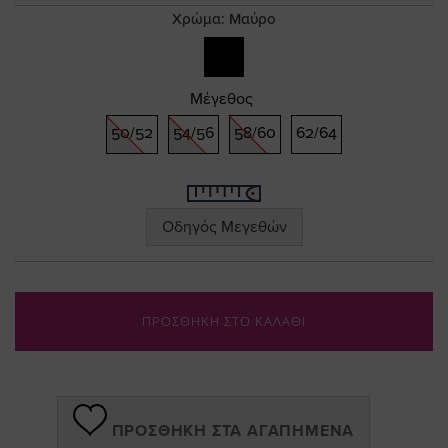
gallery
Χρώμα:
Μαύρο
Μέγεθος
50/52
54/56
58/60
62/64
Οδηγός Μεγεθών
ΠΡΟΣΘΗΚΗ ΣΤΟ ΚΑΛΑΘΙ
ΠΡΟΣΘΉΚΗ ΣΤΑ ΑΓΑΠΗΜΈΝΑ