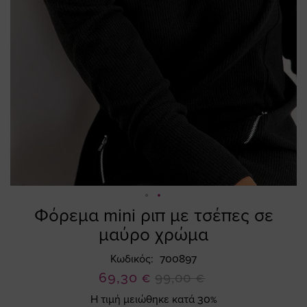
Φόρεμα mini ριπ με τσέπες σε
Skip
to
μαύρο χρώμα
the
beginning
Κωδικός
700897
of
Ειδική
69,30 €
99,00 €
the
Τιμή
Η τιμή μειώθηκε κατά 30%
images