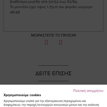
Διαθέσιμα μεγέθη από 50/52 εως 62/64.
Το μοντέλο έχει ύψος 1,75cm και φοράει νούμερο
46/48.
ΜΟΙΡΑΣΤΕΙΤΕ ΤΟ ΠΡΟΪΟΝ!
ΔΕΙΤΕ ΕΠΙΣΗΣ
Πολιτική απορρήτου
Χρησιμοποιούμε cookies
NEW IN
NEW IN
Χρησιμοποιούμε cookie για την εξατομίκευση περιεχομένου και
διαφημίσεων, την παροχή λειτουργιών κοινωνικών μέσων και την ανάλυση