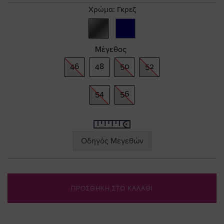
gallery
Χρώμα:
Γκρεζ
Μέγεθος
46
48
50
52
54
56
Οδηγός Μεγεθών
ΠΡΟΣΘΗΚΗ ΣΤΟ ΚΑΛΑΘΙ