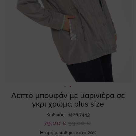
Λεπτό μπουφάν με μαρινιέρα σε
Skip
to
γκρι χρώμα plus size
the
beginning
Κωδικός
1426.7443
of
Ειδική
79,20 €
99,00 €
the
Τιμή
Η τιμή μειώθηκε κατά 20%
images