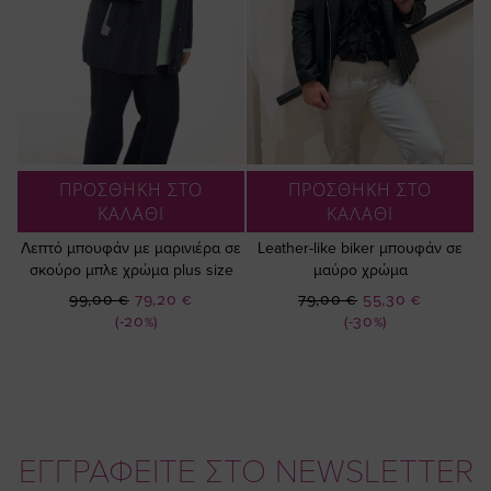
ΠΡΟΣΘΗΚΗ ΣΤΟ
ΠΡΟΣΘΗΚΗ ΣΤΟ
ΚΑΛΑΘΙ
ΚΑΛΑΘΙ
Λεπτό μπουφάν με μαρινιέρα σε
Leather-like biker μπουφάν σε
σκούρο μπλε χρώμα plus size
μαύρο χρώμα
Ειδική
Ειδική
99,00 €
79,20 €
79,00 €
55,30 €
Τιμή
Τιμή
(-20%)
(-30%)
ΕΓΓΡΑΦΕΙΤΕ ΣΤΟ NEWSLETTER