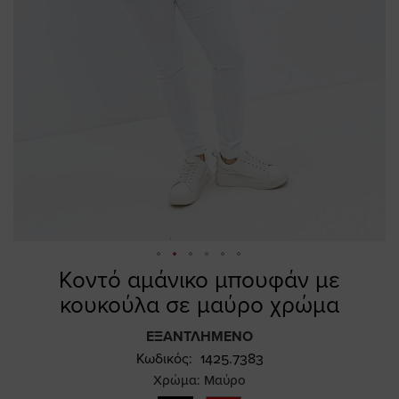
Κοντό αμάνικο μπουφάν με
Skip
to
κουκούλα σε μαύρο χρώμα
the
beginning
ΕΞΑΝΤΛΗΜΈΝΟ
of
Κωδικός
1425.7383
the
Χρώμα:
Μαύρο
images