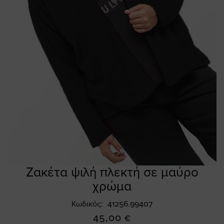
Ζακέτα ψιλή πλεκτή σε μαύρο
Skip
to
χρώμα
the
beginning
Κωδικός
41256.99407
of
45,00 €