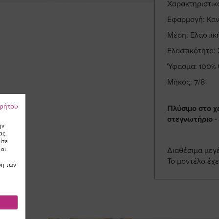
Χαρακτηριστικ
Εφαρμογή: Καν
Μέση: Ελαστικ
Ελαστικότητα:
Ύφασμα: 100% 
Μήκος: 7/8
ρρήτου
Πλύσιμο στο χ
στεγνωτήριο -
ην
ας.
ίτε
 οι
Διαθέσιμα μεγ
Το μοντέλο έχε
ση των