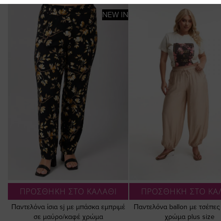
NEW IN
ΠΡΟΣΘΗΚΗ ΣΤΟ ΚΑΛΑΘΙ
ΠΡΟΣΘΗΚΗ ΣΤΟ ΚΑ
Παντελόνα ίσια sj με μπάσκα εμπριμέ
Παντελόνα ballon με τσέπες
σε μαύρο/καφέ χρώμα
χρώμα plus size