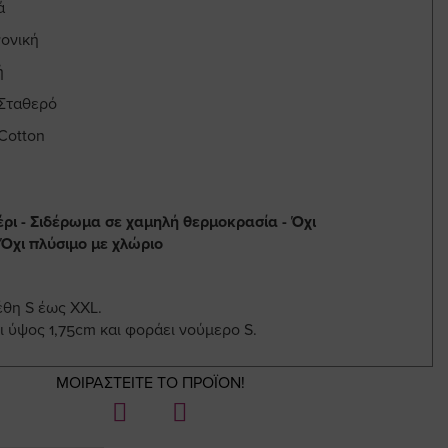
ά
ονική
ή
 Σταθερό
Cotton
έρι - Σιδέρωμα σε χαμηλή θερμοκρασία - Όχι
 Όχι πλύσιμο με χλώριο
έθη S έως XXL.
ι ύψος 1,75cm και φοράει νούμερο S.
ΜΟΙΡΑΣΤΕΙΤΕ ΤΟ ΠΡΟΪΟΝ!