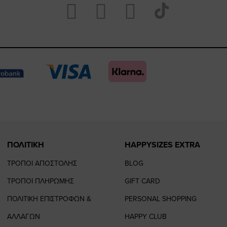
Visit
Visit
Visit
Visit
https://www.fac
https://www.
https://w
our
page
page
feature=
TikTok
page
page
ΠΟΛΙΤΙΚΗ
HAPPYSIZES EXTRA
ΤΡΟΠΟΙ ΑΠΟΣΤΟΛΗΣ
BLOG
ΤΡΟΠΟΙ ΠΛΗΡΩΜΗΣ
GIFT CARD
ΠΟΛΙΤΙΚΗ ΕΠΙΣΤΡΟΦΩΝ &
PERSONAL SHOPPING
ΑΛΛΑΓΩΝ
HAPPY CLUB