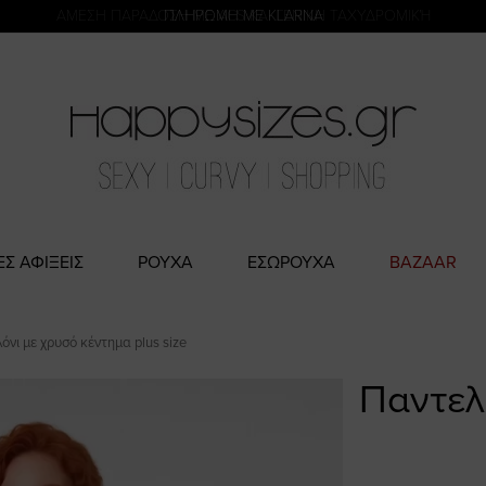
η
ΑΜΕΣΗ ΠΑΡΑΔΟΣΗ ΜΕ ACS ΚΑΙ ΓΕΝΙΚΗ ΤΑΧΥΔΡΟΜΙΚΉ
ΠΛΗΡΩΜΗ ΜΕ KLARNA
ΕΣ ΑΦΙΞΕΙΣ
ΡΟΥΧΑ
ΕΣΩΡΟΥΧΑ
BAZAAR
όνι με χρυσό κέντημα plus size
Παντελ