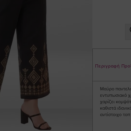
Περιγραφή Προ
Μαύρο παντελό
εντυπωσιακό χ
χαρίζει κομψό
καθιστά ιδανικ
αντίστοιχο τοπ