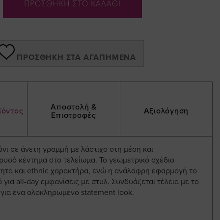
ΠΡΟΣΘΗΚΗ ΣΤΟ ΚΑΛΑΘΙ
ΠΡΟΣΘΉΚΗ ΣΤΑ ΑΓΑΠΗΜΈΝΑ
Αποστολή &
ϊόντος
Αξιολόγηση
Επιστροφές
νι σε άνετη γραμμή με λάστιχο στη μέση και
ρυσό κέντημα στο τελείωμα. Το γεωμετρικό σχέδιο
τητα και ethnic χαρακτήρα, ενώ η ανάλαφρη εφαρμογή το
ό για all-day εμφανίσεις με στυλ. Συνδυάζεται τέλεια με το
 για ένα ολοκληρωμένο statement look.