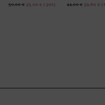
Ειδική
Ειδική
50,00 €
35,00 €
(-30%)
44,00 €
39,60 €
(
Τιμή
Τιμή