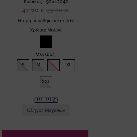
Κωδικός
9261.2042
Ειδική
47,20 €
59,00 €
Τιμή
Η τιμή μειώθηκε κατά 20%
Χρώμα:
Μαύρο
Μέγεθος
S
M
L
XL
XXL
Οδηγός Μεγεθών