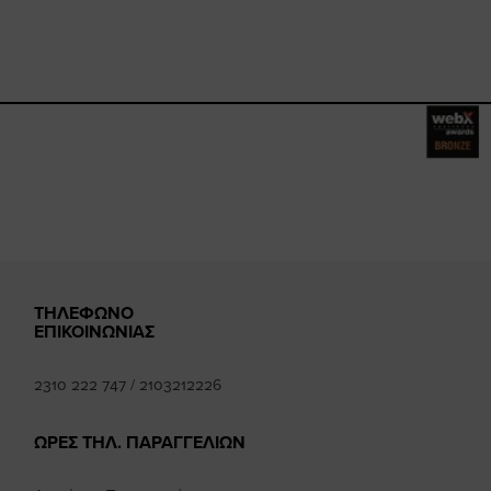
ebook.com/happysizes/
instagram.com/happysizes
ww.youtube.com/user/Hap
mhee
ΤΗΛΕΦΩΝΟ
ΕΠΙΚΟΙΝΩΝΙΑΣ
2310 222 747
/
2103212226
ΩΡΕΣ ΤΗΛ. ΠΑΡΑΓΓΕΛΙΩΝ