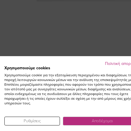
Skip
to
the
beginning
of
the
images
gallery
Πολιτική απο
Χρησιμοποιούμε cookies
Χρησιμοποιούμε cookie για την εξατομίκευση περιεχομένου και διαφημίσεων, τ
παροχή λειτουργιών κοινωνικών μέσων και την ανάλυση της επισκεψιμότητάς μ
Επιπλέον, μοιραζόμαστε πληροφορίες που αφορούν τον τρόπο που χρησιμοποιε
τον ιστότοπό μας με συνεργάτες κοινωνικών μέσων, διαφήμισης και αναλύσεων,
οποίοι ενδεχομένως να τις συνδυάσουν με άλλες πληροφορίες που τους έχετε
παραχωρήσει ή τις οποίες έχουν συλλέξει σε σχέση με την από μέρους σας χρή
υπηρεσιών τους.
Ρυθμίσεις
Αποδέχομαι