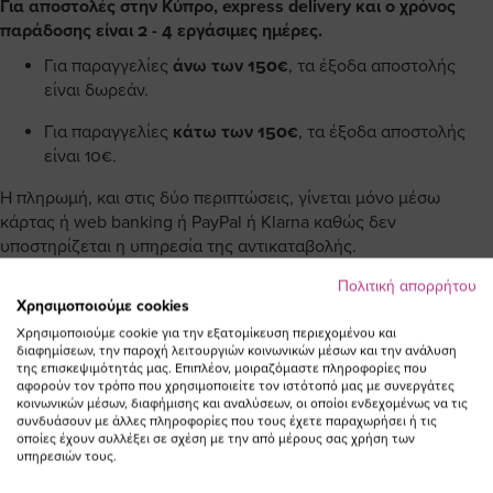
Για αποστολές στην Κύπρο, express delivery και ο χρόνος
παράδοσης είναι 2 - 4 εργάσιμες ημέρες.
Για παραγγελίες
άνω των 150€
, τα έξοδα αποστολής
είναι δωρεάν.
Για παραγγελίες
κάτω των 150€
, τα έξοδα αποστολής
είναι 10€.
Η πληρωμή, και στις δύο περιπτώσεις, γίνεται μόνο μέσω
κάρτας ή web banking ή PayPal ή Klarna καθώς δεν
υποστηρίζεται η υπηρεσία της αντικαταβολής.
Πολιτική απορρήτου
Χρησιμοποιούμε cookies
Χρησιμοποιούμε cookie για την εξατομίκευση περιεχομένου και
διαφημίσεων, την παροχή λειτουργιών κοινωνικών μέσων και την ανάλυση
ΕΓΓΡΑΦΕΙΤΕ ΣΤΟ NEWSLETTER
της επισκεψιμότητάς μας. Επιπλέον, μοιραζόμαστε πληροφορίες που
αφορούν τον τρόπο που χρησιμοποιείτε τον ιστότοπό μας με συνεργάτες
κοινωνικών μέσων, διαφήμισης και αναλύσεων, οι οποίοι ενδεχομένως να τις
συνδυάσουν με άλλες πληροφορίες που τους έχετε παραχωρήσει ή τις
Email
ΕΓΓΡΑΦΗ
οποίες έχουν συλλέξει σε σχέση με την από μέρους σας χρήση των
υπηρεσιών τους.
Συμφωνώ με τους
Όρους Χρήσης