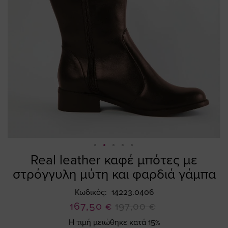
Real leather καφέ μπότες με
Skip
to
στρόγγυλη μύτη και φαρδιά γάμπα
the
beginning
Κωδικός
14223.0406
of
Ειδική
167,50 €
197,00 €
the
Τιμή
Η τιμή μειώθηκε κατά 15%
images