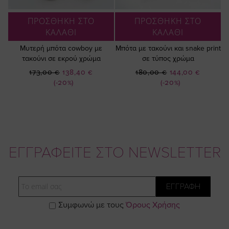
ΠΡΟΣΘΗΚΗ ΣΤΟ
ΠΡΟΣΘΗΚΗ ΣΤΟ
ΚΑΛΑΘΙ
ΚΑΛΑΘΙ
Μυτερή μπότα cowboy με
Mπότα με τακούνι και snake print
τακούνι σε εκρού χρώμα
σε τύπος χρώμα
Ειδική
Ειδική
173,00 €
138,40 €
180,00 €
144,00 €
Τιμή
Τιμή
(-20%)
(-20%)
ΕΓΓΡΑΦΕΙΤΕ ΣΤΟ NEWSLETTER
Email
ΕΓΓΡΑΦΗ
Συμφωνώ με τους
Όρους Χρήσης