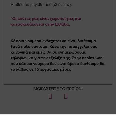
Διαθέσιμα μεγέθη από 38 έως 43.
*Οι μπότες μας είναι χειροποίητες και
κατασκευάζονται στην Ελλάδα.
Κάποια νούμερα ενδέχεται να είναι διαθέσιμα
ξανά πολύ σύντομα. Κάνε την παραγγελία σου
κανονικά και εμείς θα σε ενημερώσουμε
τηλεφωνικά για την εξέλιξη της. Στην περίπτωση
που κάποιο νούμερο δεν είναι άμεσα διαθέσιμο θα
το λάβεις σε 10 εργάσιμες μέρες
ΜΟΙΡΑΣΤΕΙΤΕ ΤΟ ΠΡΟΪΟΝ!