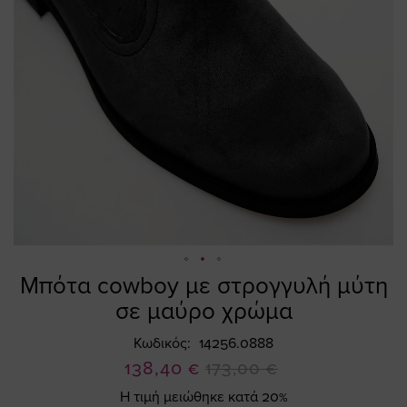
Μπότα cowboy με στρογγυλή μύτη
Skip
to
σε μαύρο χρώμα
the
beginning
Κωδικός
14256.0888
of
Ειδική
138,40 €
173,00 €
the
Τιμή
Η τιμή μειώθηκε κατά 20%
images