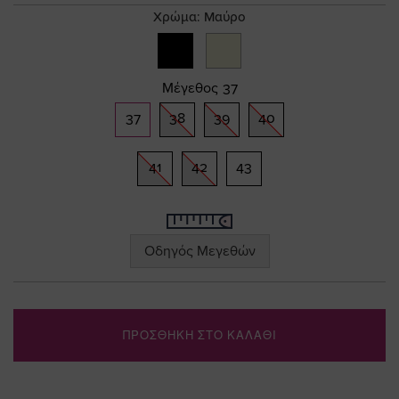
gallery
Χρώμα:
Μαύρο
Μέγεθος
37
37
38
39
40
41
42
43
Οδηγός Μεγεθών
ΠΡΟΣΘΗΚΗ ΣΤΟ ΚΑΛΑΘΙ