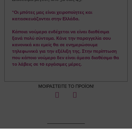
*Οι μπότες μας είναι χειροποίητες και
κατασκευάζονται στην Ελλάδα.
Κάποια νούμερα ενδέχεται να είναι διαθέσιμα
ξανά πολύ σύντομα. Κάνε την παραγγελία σου
κανονικά και εμείς θα σε ενημερώσουμε
τηλεφωνικά για την εξέλιξη της. Στην περίπτωση
που κάποιο νούμερο δεν είναι άμεσα διαθέσιμο θα
το λάβεις σε 10 εργάσιμες μέρες.
ΜΟΙΡΑΣΤΕΙΤΕ ΤΟ ΠΡΟΪΟΝ!