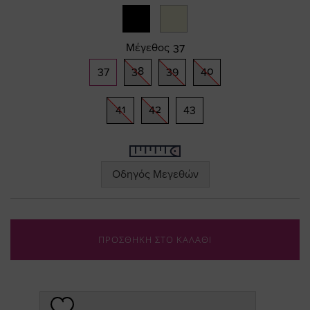
Μέγεθος
37
37
38
39
40
41
42
43
Οδηγός Μεγεθών
ΠΡΟΣΘΗΚΗ ΣΤΟ ΚΑΛΑΘΙ