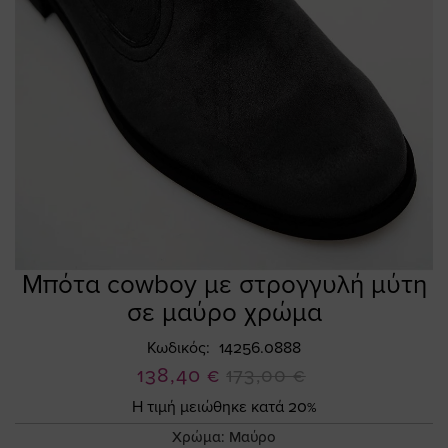
Μπότα cowboy με στρογγυλή μύτη
Skip
to
σε μαύρο χρώμα
the
beginning
Κωδικός
14256.0888
of
Ειδική
138,40 €
173,00 €
the
Τιμή
Η τιμή μειώθηκε κατά 20%
images
gallery
Χρώμα:
Μαύρο