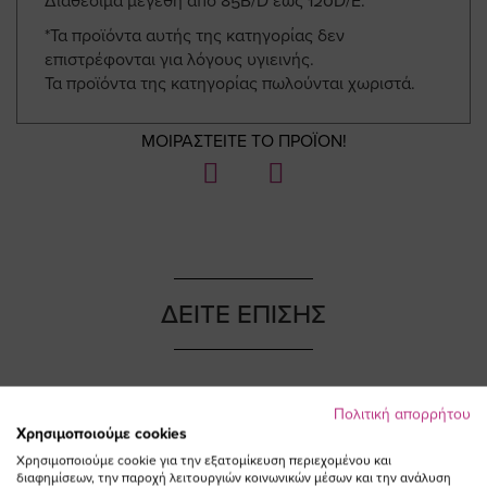
Διαθέσιμα μεγέθη από 85B/D εως 120D/E.
*Τα προϊόντα αυτής της κατηγορίας δεν
επιστρέφονται για λόγους υγιεινής.
Τα προϊόντα της κατηγορίας πωλούνται χωριστά.
ΜΟΙΡΑΣΤΕΙΤΕ ΤΟ ΠΡΟΪΟΝ!
ΔΕΙΤΕ ΕΠΙΣΗΣ
Πολιτική απορρήτου
NEW IN
NEW IN
Χρησιμοποιούμε cookies
Χρησιμοποιούμε cookie για την εξατομίκευση περιεχομένου και
διαφημίσεων, την παροχή λειτουργιών κοινωνικών μέσων και την ανάλυση