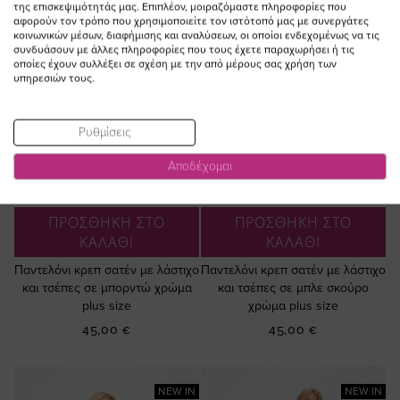
της επισκεψιμότητάς μας. Επιπλέον, μοιραζόμαστε πληροφορίες που
αφορούν τον τρόπο που χρησιμοποιείτε τον ιστότοπό μας με συνεργάτες
κοινωνικών μέσων, διαφήμισης και αναλύσεων, οι οποίοι ενδεχομένως να τις
συνδυάσουν με άλλες πληροφορίες που τους έχετε παραχωρήσει ή τις
οποίες έχουν συλλέξει σε σχέση με την από μέρους σας χρήση των
υπηρεσιών τους.
Ρυθμίσεις
Αποδέχομαι
ΠΡΟΣΘΗΚΗ ΣΤΟ
ΠΡΟΣΘΗΚΗ ΣΤΟ
ΚΑΛΑΘΙ
ΚΑΛΑΘΙ
Παντελόνι κρεπ σατέν με λάστιχο
Παντελόνι κρεπ σατέν με λάστιχο
και τσέπες σε μπορντώ χρώμα
και τσέπες σε μπλε σκούρο
plus size
χρώμα plus size
45,00 €
45,00 €
NEW IN
NEW IN