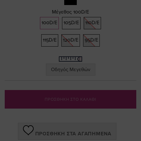
gallery
Μέγεθος
100D/E
100D/E
105D/E
110D/E
115D/E
120D/E
95D/E
Οδηγός Μεγεθών
ΠΡΟΣΘΗΚΗ ΣΤΟ ΚΑΛΑΘΙ
ΠΡΟΣΘΉΚΗ ΣΤΑ ΑΓΑΠΗΜΈΝΑ