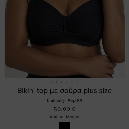
Bikini top με σούρα plus size
Skip
to
Κωδικός
614488
the
50,00 €
beginning
of
Χρώμα:
Μαύρο
the
images