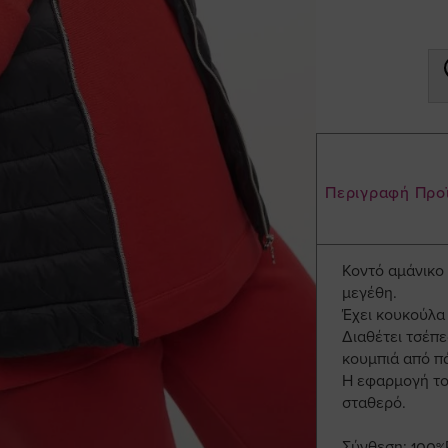
Περιγραφή Προ
Κοντό αμάνικο
μεγέθη.
Έχει κουκούλα
Διαθέτει τσέπ
κουμπιά από π
Η εφαρμογή του
σταθερό.
Σύνθεση: 100%