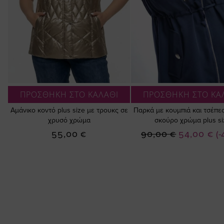
ΠΡΟΣΘΗΚΗ ΣΤΟ ΚΑΛΑΘΙ
ΠΡΟΣΘΗΚΗ ΣΤΟ ΚΑ
Αμάνικο κοντό plus size με τρουκς σε
Παρκά με κουμπιά και τσέπε
χρυσό χρώμα
σκούρο χρώμα plus si
Ειδική
55,00 €
90,00 €
54,00 €
(
Τιμή