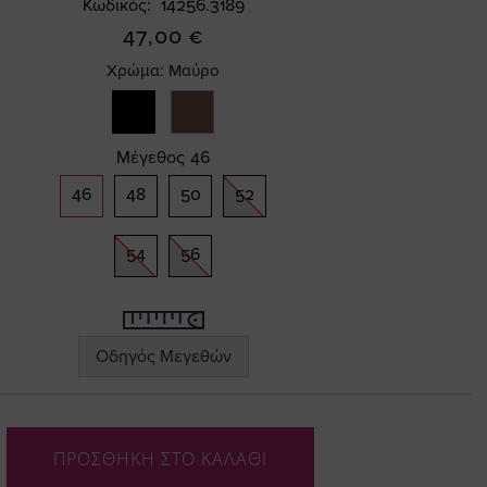
Κωδικός
14256.3189
47,00 €
Χρώμα:
Μαύρο
Μέγεθος
46
46
48
50
52
54
56
Οδηγός Μεγεθών
ΠΡΟΣΘΗΚΗ ΣΤΟ ΚΑΛΑΘΙ