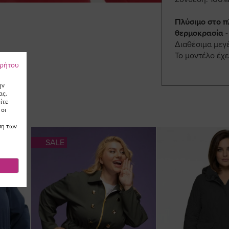
Πλύσιμο στο π
θερμοκρασία -
Διαθέσιμα μεγ
Το μοντέλο έχε
ρρήτου
ην
ας.
ίτε
 οι
ση των
SALE