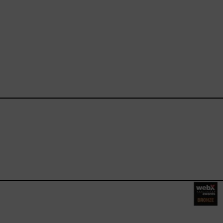
ebook.com/happysizes/
instagram.com/happysizes
ww.youtube.com/user/Hap
mhee