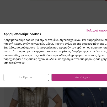
Skip
to
the
beginning
of
the
Πολιτική απο
Χρησιμοποιούμε cookies
images
gallery
Χρησιμοποιούμε cookie για την εξατομίκευση περιεχομένου και διαφημίσεων, τ
παροχή λειτουργιών κοινωνικών μέσων και την ανάλυση της επισκεψιμότητάς μ
Επιπλέον, μοιραζόμαστε πληροφορίες που αφορούν τον τρόπο που χρησιμοποιε
τον ιστότοπό μας με συνεργάτες κοινωνικών μέσων, διαφήμισης και αναλύσεων,
οποίοι ενδεχομένως να τις συνδυάσουν με άλλες πληροφορίες που τους έχετε
παραχωρήσει ή τις οποίες έχουν συλλέξει σε σχέση με την από μέρους σας χρή
υπηρεσιών τους.
SALE
Ρυθμίσεις
Αποδέχομαι