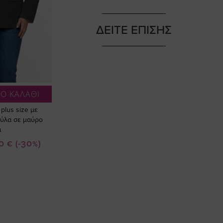
ΔΕΙΤΕ ΕΠΙΣΗΣ
Ο ΚΑΛΑΘΙ
lus size με
ύλα σε μαύρο
α
ή
0 €
(-30%)