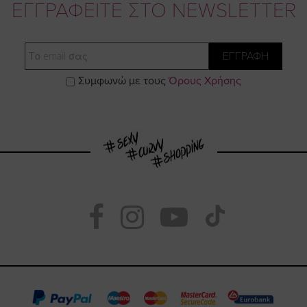
ΕΓΓΡΑΦΕΙΤΕ ΣΤΟ NEWSLETTER
Email
ΕΓΓΡΑΦΗ
Συμφωνώ με τους
Όρους Χρήσης
Visit
Visit
Visit
Visit
https://www.fac
https://www.
https://w
our
page
page
feature=
TikTok