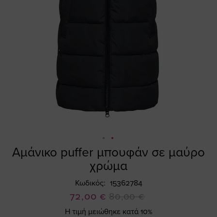
Αμάνικο puffer μπουφάν σε μαύρο
Skip
to
χρώμα
the
beginning
Κωδικός
15362784
of
Ειδική
72,00 €
80,00 €
the
Τιμή
Η τιμή μειώθηκε κατά 10%
images