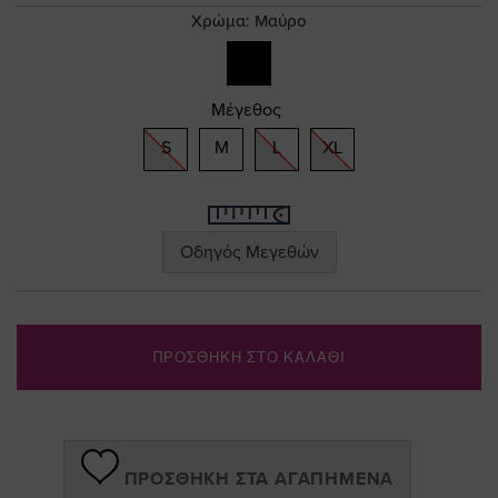
gallery
Χρώμα:
Μαύρο
Μέγεθος
S
M
L
XL
Οδηγός Μεγεθών
ΠΡΟΣΘΗΚΗ ΣΤΟ ΚΑΛΑΘΙ
ΠΡΟΣΘΉΚΗ ΣΤΑ ΑΓΑΠΗΜΈΝΑ