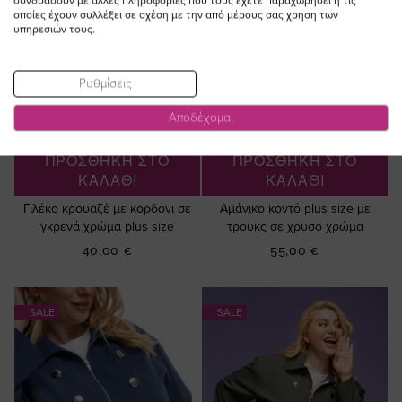
συνδυάσουν με άλλες πληροφορίες που τους έχετε παραχωρήσει ή τις
οποίες έχουν συλλέξει σε σχέση με την από μέρους σας χρήση των
υπηρεσιών τους.
Ρυθμίσεις
Αποδέχομαι
ΠΡΟΣΘΗΚΗ ΣΤΟ
ΠΡΟΣΘΗΚΗ ΣΤΟ
ΚΑΛΑΘΙ
ΚΑΛΑΘΙ
Γιλέκο κρουαζέ με κορδόνι σε
Αμάνικο κοντό plus size με
γκρενά χρώμα plus size
τρουκς σε χρυσό χρώμα
40,00 €
55,00 €
SALE
SALE