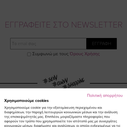
ΕΓΓΡΑΦΕΙΤΕ ΣΤΟ NEWSLETTER
Email
ΕΓΓΡΑΦΗ
Συμφωνώ με τους
Όρους Χρήσης
Πολιτική απορρήτου
Χρησιμοποιούμε cookies
Visit
Visit
Visit
Visit
Χρησιμοποιούμε cookie για την εξατομίκευση περιεχομένου και
διαφημίσεων, την παροχή λειτουργιών κοινωνικών μέσων και την ανάλυση
της επισκεψιμότητάς μας. Επιπλέον, μοιραζόμαστε πληροφορίες που
αφορούν τον τρόπο που χρησιμοποιείτε τον ιστότοπό μας με συνεργάτες
https://www.fac
https://www.
https://w
our
κοινωνικών μέσων, διαφήμισης και αναλύσεων, οι οποίοι ενδεχομένως να τις