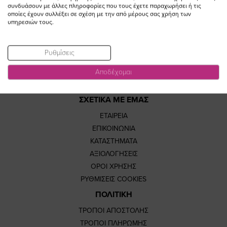
συνδυάσουν με άλλες πληροφορίες που τους έχετε παραχωρήσει ή τις
οποίες έχουν συλλέξει σε σχέση με την από μέρους σας χρήση των
page
page
feature=
TikTok
υπηρεσιών τους.
page
page
Ρυθμίσεις
Αποδέχομαι
ΣΧΕΤΙΚΑ ΜΕ ΕΜΑΣ
ΕΤΑΙΡΕΙΑ
ΕΠΙΚΟΙΝΩΝΙΑ
ΚΑΤΑΣΤΗΜΑΤΑ
ΑΞΙΟΛΟΓΗΣΕΙΣ
ΟΡΟΙ ΧΡΗΣΗΣ
ΡΥΘΜΙΣΕΙΣ COOKIES
ΠΟΛΙΤΙΚΗ
ΤΡΟΠΟΙ ΑΠΟΣΤΟΛΗΣ
ΤΡΟΠΟΙ ΠΛΗΡΩΜΗΣ