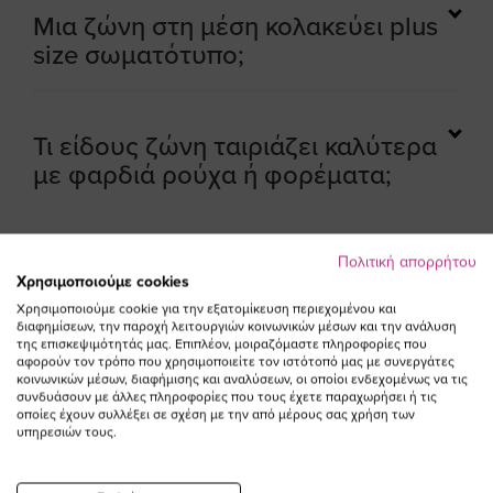
Μια ζώνη στη μέση κολακεύει plus
size σωματότυπο;
Τι είδους ζώνη ταιριάζει καλύτερα
με φαρδιά ρούχα ή φορέματα;
Πολιτική απορρήτου
Χρησιμοποιούμε cookies
Χρησιμοποιούμε cookie για την εξατομίκευση περιεχομένου και
διαφημίσεων, την παροχή λειτουργιών κοινωνικών μέσων και την ανάλυση
της επισκεψιμότητάς μας. Επιπλέον, μοιραζόμαστε πληροφορίες που
ΕΓΓΡΑΦΕΙΤΕ ΣΤΟ NEWSLETTER
αφορούν τον τρόπο που χρησιμοποιείτε τον ιστότοπό μας με συνεργάτες
κοινωνικών μέσων, διαφήμισης και αναλύσεων, οι οποίοι ενδεχομένως να τις
συνδυάσουν με άλλες πληροφορίες που τους έχετε παραχωρήσει ή τις
οποίες έχουν συλλέξει σε σχέση με την από μέρους σας χρήση των
Email
υπηρεσιών τους.
ΕΓΓΡΑΦΗ
Συμφωνώ με τους
Όρους Χρήσης