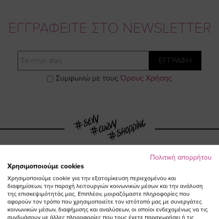
ΕΓΓΡΑΦΕΙΤΕ ΣΤΟ NEWSLETTER
Email
ΕΓΓΡΑΦΗ
Συμφωνώ με τους
Όρους Χρήσης
Πολιτική απορρήτου
Χρησιμοποιούμε cookies
Visit
Visit
Visit
Visit
Χρησιμοποιούμε cookie για την εξατομίκευση περιεχομένου και
διαφημίσεων, την παροχή λειτουργιών κοινωνικών μέσων και την ανάλυση
της επισκεψιμότητάς μας. Επιπλέον, μοιραζόμαστε πληροφορίες που
https://www.fac
https://www.
https://w
our
αφορούν τον τρόπο που χρησιμοποιείτε τον ιστότοπό μας με συνεργάτες
κοινωνικών μέσων, διαφήμισης και αναλύσεων, οι οποίοι ενδεχομένως να τις
συνδυάσουν με άλλες πληροφορίες που τους έχετε παραχωρήσει ή τις