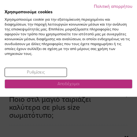
Ανακάλυψε επίσης τις παρακάτω κατηγορίες:
Πολιτική απορρήτου
Χρησιμοποιούμε cookies
Μαγιό Μπικίνι Plus Size
Χρησιμοποιούμε cookie για την εξατομίκευση περιεχομένου και
Ολόσωμα Μαγιό Plus Size
διαφημίσεων, την παροχή λειτουργιών κοινωνικών μέσων και την ανάλυση
της επισκεψιμότητάς μας. Επιπλέον, μοιραζόμαστε πληροφορίες που
αφορούν τον τρόπο που χρησιμοποιείτε τον ιστότοπό μας με συνεργάτες
Ψηλόμεσα Μαγιό Plus Size
κοινωνικών μέσων, διαφήμισης και αναλύσεων, οι οποίοι ενδεχομένως να τις
συνδυάσουν με άλλες πληροφορίες που τους έχετε παραχωρήσει ή τις
Μαγιό Τανκίνι σε Μεγάλα Μεγέθη
οποίες έχουν συλλέξει σε σχέση με την από μέρους σας χρήση των
υπηρεσιών τους.
Ρυθμίσεις
Αποδέχομαι
Ποιο στιλ μαγιό ταιριάζει
καλύτερα σε plus size
σωματότυπο;