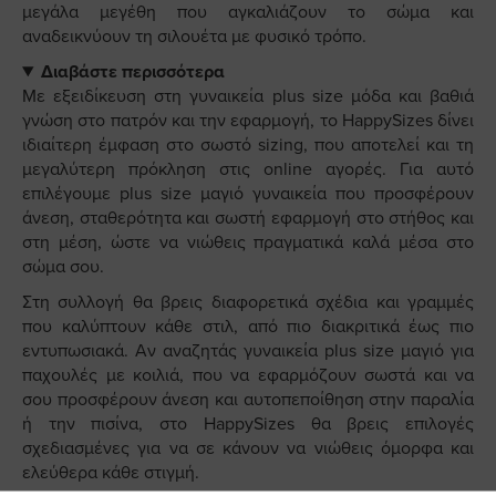
μεγάλα μεγέθη που αγκαλιάζουν το σώμα και
αναδεικνύουν τη σιλουέτα με φυσικό τρόπο.
Διαβάστε περισσότερα
Με εξειδίκευση στη γυναικεία plus size μόδα και βαθιά
γνώση στο πατρόν και την εφαρμογή, το HappySizes δίνει
ιδιαίτερη έμφαση στο σωστό sizing, που αποτελεί και τη
μεγαλύτερη πρόκληση στις online αγορές. Για αυτό
επιλέγουμε plus size μαγιό γυναικεία που προσφέρουν
άνεση, σταθερότητα και σωστή εφαρμογή στο στήθος και
στη μέση, ώστε να νιώθεις πραγματικά καλά μέσα στο
σώμα σου.
Στη συλλογή θα βρεις διαφορετικά σχέδια και γραμμές
που καλύπτουν κάθε στιλ, από πιο διακριτικά έως πιο
εντυπωσιακά. Αν αναζητάς γυναικεία plus size μαγιό για
παχουλές με κοιλιά, που να εφαρμόζουν σωστά και να
σου προσφέρουν άνεση και αυτοπεποίθηση στην παραλία
ή την πισίνα, στο HappySizes θα βρεις επιλογές
σχεδιασμένες για να σε κάνουν να νιώθεις όμορφα και
ελεύθερα κάθε στιγμή.