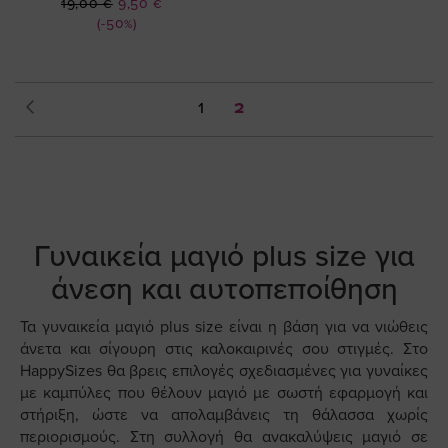
Ειδική
19,00 €
9,50 €
Τιμή
(-50%)
Σελίδα
Σελίδα
Προηγούμενο
Σελίδα
You're
1
2
currently
reading
page
Γυναικεία μαγιό plus size για
άνεση και αυτοπεποίθηση
Τα γυναικεία μαγιό plus size είναι η βάση για να νιώθεις
άνετα και σίγουρη στις καλοκαιρινές σου στιγμές. Στο
HappySizes θα βρεις επιλογές σχεδιασμένες για γυναίκες
με καμπύλες που θέλουν μαγιό με σωστή εφαρμογή και
στήριξη, ώστε να απολαμβάνεις τη θάλασσα χωρίς
περιορισμούς. Στη συλλογή θα ανακαλύψεις μαγιό σε