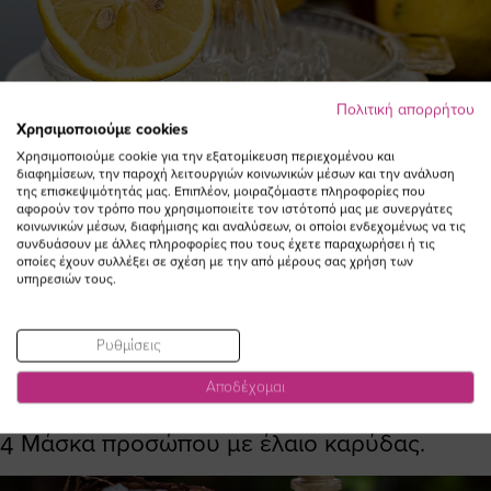
Πολιτική απορρήτου
Χρησιμοποιούμε cookies
2 κουταλιές σούπας γιαούρτι
Χρησιμοποιούμε cookie για την εξατομίκευση περιεχομένου και
2-3 σταγόνες φυσικός χυμός λεμονιού
διαφημίσεων, την παροχή λειτουργιών κοινωνικών μέσων και την ανάλυση
της επισκεψιμότητάς μας. Επιπλέον, μοιραζόμαστε πληροφορίες που
αφορούν τον τρόπο που χρησιμοποιείτε τον ιστότοπό μας με συνεργάτες
1 κουταλιά σούπας μέλι
κοινωνικών μέσων, διαφήμισης και αναλύσεων, οι οποίοι ενδεχομένως να τις
συνδυάσουν με άλλες πληροφορίες που τους έχετε παραχωρήσει ή τις
Σ’ ένα μπολάκι προσθέτεις όλα τα υλικά, τα
οποίες έχουν συλλέξει σε σχέση με την από μέρους σας χρήση των
υπηρεσιών τους.
ανακατεύεις πολύ καλά και απλώνεις τη
μάσκα σε καθαρό πρόσωπο για 10-15 λεπτά.
Ρυθμίσεις
Ξεπλένεις έπειτα με χλιαρό νερό.
Αποδέχομαι
4 Μάσκα προσώπου με έλαιο καρύδας.