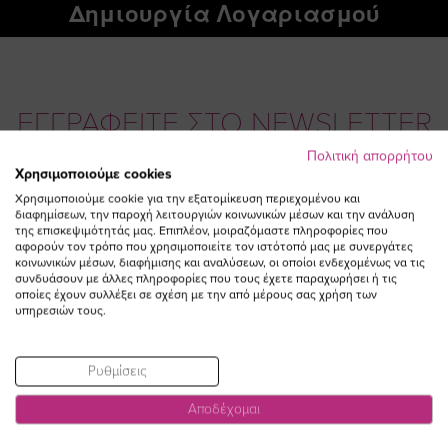
Δημιουργία Λογαριασμού
ΕΓΓΡΑΦΕΙΤΕ ΣΤΟ NEWSLETTER
Πολιτική απορρήτου
Χρησιμοποιούμε cookies
Email
ΕΓΓΡΑΦΗ
Χρησιμοποιούμε cookie για την εξατομίκευση περιεχομένου και
διαφημίσεων, την παροχή λειτουργιών κοινωνικών μέσων και την ανάλυση
Συμφωνώ με τους
Όρους Χρήσης
της επισκεψιμότητάς μας. Επιπλέον, μοιραζόμαστε πληροφορίες που
αφορούν τον τρόπο που χρησιμοποιείτε τον ιστότοπό μας με συνεργάτες
κοινωνικών μέσων, διαφήμισης και αναλύσεων, οι οποίοι ενδεχομένως να τις
συνδυάσουν με άλλες πληροφορίες που τους έχετε παραχωρήσει ή τις
οποίες έχουν συλλέξει σε σχέση με την από μέρους σας χρήση των
υπηρεσιών τους.
Ρυθμίσεις
Αποδέχομαι
Visit
Visit
Visit
Visit