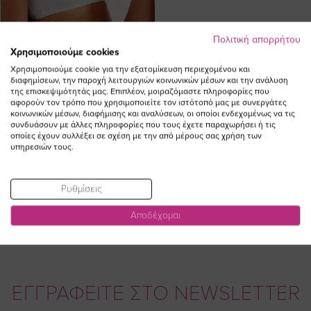
Πολιτική απορρήτου
Χρησιμοποιούμε cookies
Χρησιμοποιούμε cookie για την εξατομίκευση περιεχομένου και
διαφημίσεων, την παροχή λειτουργιών κοινωνικών μέσων και την ανάλυση
της επισκεψιμότητάς μας. Επιπλέον, μοιραζόμαστε πληροφορίες που
αφορούν τον τρόπο που χρησιμοποιείτε τον ιστότοπό μας με συνεργάτες
κοινωνικών μέσων, διαφήμισης και αναλύσεων, οι οποίοι ενδεχομένως να τις
Σουτιέν με μπροστινό κούμπωμα
συνδυάσουν με άλλες πληροφορίες που τους έχετε παραχωρήσει ή τις
σε λευκό χρώμα
οποίες έχουν συλλέξει σε σχέση με την από μέρους σας χρήση των
υπηρεσιών τους.
Ειδική
38,00 €
34,20 €
Τιμή
(-10%)
Ρυθμίσεις
Αποδέχομαι
ΕΓΓΡΑΦΕΙΤΕ ΣΤΟ NEWSLETTER