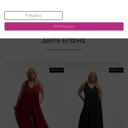
Ρυθμίσεις
Αποδέχομαι
ΔΕΙΤΕ ΕΠΙΣΗΣ
NEW IN
NEW IN