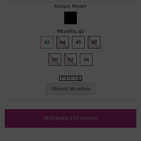
gallery
Χρώμα:
Μαύρο
Μέγεθος
42
42
44
46
48
50
52
54
Οδηγός Μεγεθών
ΠΡΟΣΘΗΚΗ ΣΤΟ ΚΑΛΑΘΙ