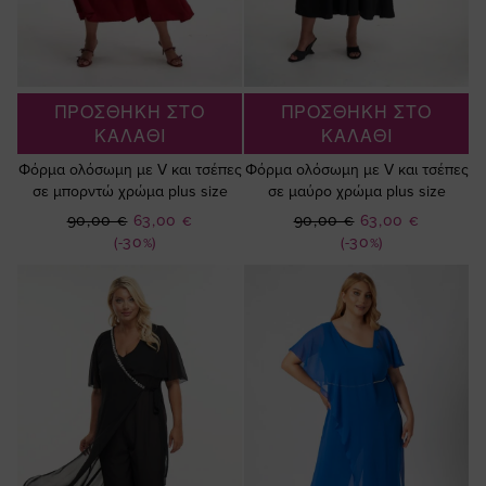
ΠΡΟΣΘΗΚΗ ΣΤΟ
ΠΡΟΣΘΗΚΗ ΣΤΟ
ΚΑΛΑΘΙ
ΚΑΛΑΘΙ
Φόρμα ολόσωμη με V και τσέπες
Φόρμα ολόσωμη με V και τσέπες
σε μπορντώ χρώμα plus size
σε μαύρο χρώμα plus size
Ειδική
Ειδική
90,00 €
63,00 €
90,00 €
63,00 €
Τιμή
Τιμή
(-30%)
(-30%)