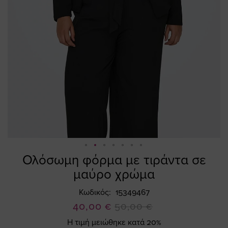
Ολόσωμη φόρμα με τιράντα σε
Skip
to
μαύρο χρώμα
the
beginning
Κωδικός
15349467
of
Ειδική
40,00 €
50,00 €
the
Τιμή
Η τιμή μειώθηκε κατά 20%
images