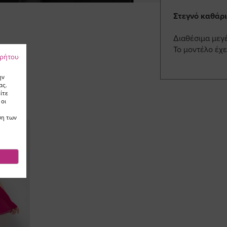
Στεγνό καθάρ
Διαθέσιμα μεγ
Το μοντέλο έχε
ρρήτου
ην
ας.
ίτε
 οι
ση των