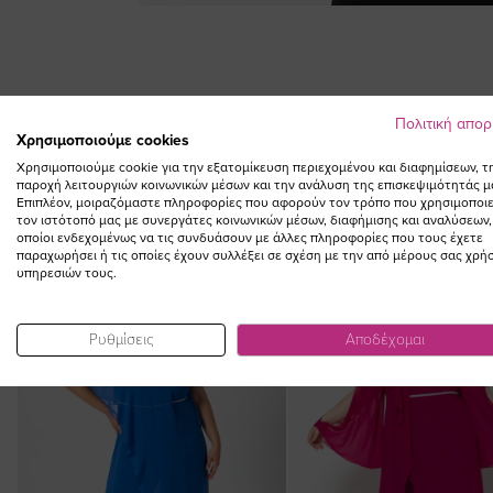
Skip
to
the
beginning
of
Πολιτική απο
the
Χρησιμοποιούμε cookies
images
Χρησιμοποιούμε cookie για την εξατομίκευση περιεχομένου και διαφημίσεων, τ
gallery
παροχή λειτουργιών κοινωνικών μέσων και την ανάλυση της επισκεψιμότητάς μ
Επιπλέον, μοιραζόμαστε πληροφορίες που αφορούν τον τρόπο που χρησιμοποιε
τον ιστότοπό μας με συνεργάτες κοινωνικών μέσων, διαφήμισης και αναλύσεων,
οποίοι ενδεχομένως να τις συνδυάσουν με άλλες πληροφορίες που τους έχετε
παραχωρήσει ή τις οποίες έχουν συλλέξει σε σχέση με την από μέρους σας χρή
υπηρεσιών τους.
Ρυθμίσεις
Αποδέχομαι