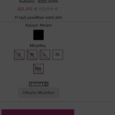
Κωδικός
9252.2006
Ειδική
92,00 €
115,00 €
Τιμή
Η τιμή μειώθηκε κατά 20%
Χρώμα:
Μαύρο
Μέγεθος
S
M
L
XL
XXL
Οδηγός Μεγεθών