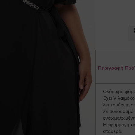
Περιγραφή Προ
Ολόσωμη φόρμα
Έχει V λαιμόκο
λεπτομέρεια α
Σε συνδυασμό 
ενσωματωμένη
Η εφαρμογή του
σταθερό.