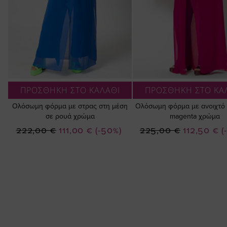
ΠΡΟΣΘΗΚΗ ΣΤΟ ΚΑΛΑΘΙ
ΠΡΟΣΘΗΚΗ ΣΤΟ ΚΑ
Ολόσωμη φόρμα με στρας στη μέση
Ολόσωμη φόρμα με ανοιχτό μ
σε ρουά χρώμα
magenta χρώμα
Ειδική
Ειδική
222,00 €
111,00 €
(-50%)
225,00 €
112,50 €
(
Τιμή
Τιμή