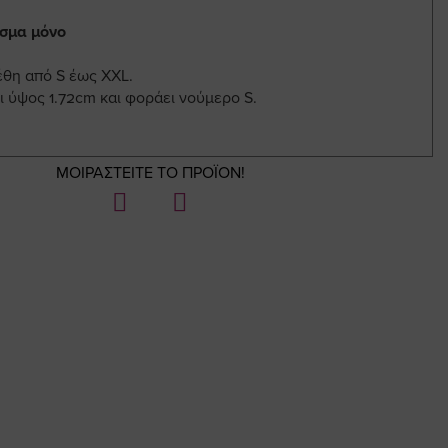
ισμα μόνο
έθη από S έως XXL.
ι ύψος 1.72cm και φοράει νούμερο S.
ΜΟΙΡΑΣΤΕΙΤΕ ΤΟ ΠΡΟΪΟΝ!