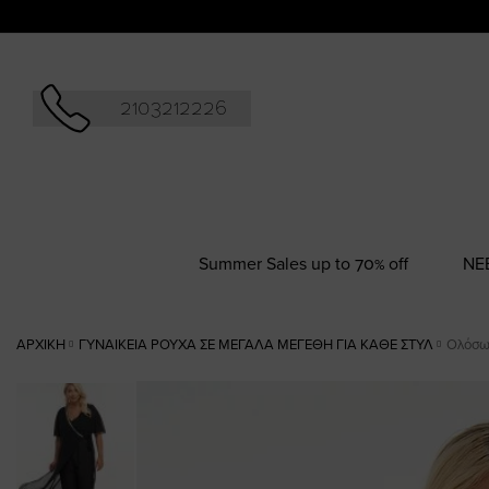
Αναζήτησ
2103212226
Summer Sales up to 70% off
NΕ
ΑΡΧΙΚΉ
ΓΥΝΑΙΚΕΊΑ ΡΟΎΧΑ ΣΕ ΜΕΓΆΛΑ ΜΕΓΈΘΗ ΓΙΑ ΚΆΘΕ ΣΤΥΛ
Ολόσωμ
Skip
to
the
end
of