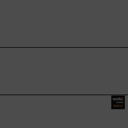
ebook.com/happysizes/
instagram.com/happysizes
ww.youtube.com/user/Hap
mhee